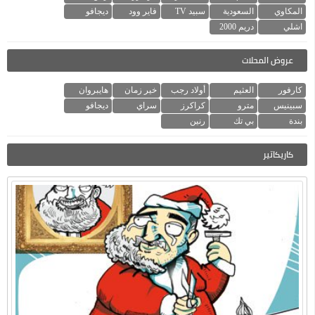
المكاوي
السعودية
سبيد TV
فاير وود
ديجافو
اشلي
دريم 2000
عروض المحلات
كارفور
العثيم
أولاد رجب
خير زمان
هايبروان
سبينيس
مترو
كراكرز
سراي
ديجافو
بندة
بي تك
رنين
كاريكاتير