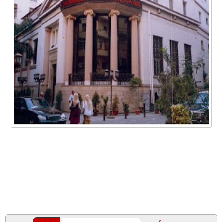
أداة محول التاريخ
ما هو الفرق بين لقاحات كورونا الثلاث الشهيرة؟ وأي واحد يتوجب
عليك أن تأخذه؟
شركة خدمات منزلية بالدمام
عبارات عن البيئة
أهمية دعم بحث وتطوير أعمال الشركات في الوقت الحالي
"شيخ عمد الصعيد" ٤٥ سنه عموديه
الطريقة الصحيحة للتعامل مع السعال ونزلات البرد
دليلك لاختيار المنتجات الأساسية للعناية بالأسنان
خصومات متجر اديداس مع الموفر
الفوبيا وحالات الفزع الشديد!
كتاب جديد للكاتب "محمد عبد المعز حميد " يرصد دور وسائل التواصل