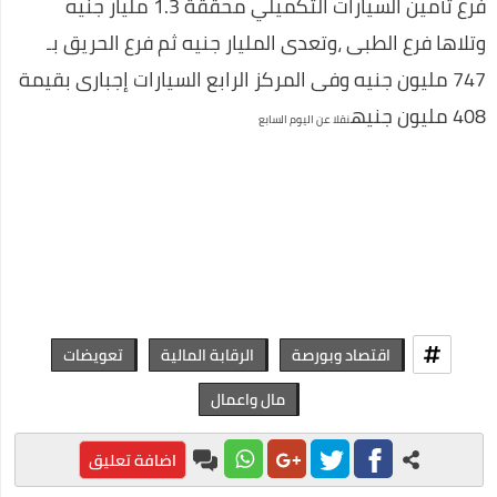
فرع تأمين السيارات التكميلي محققة 1.3 مليار جنيه
كيفية السفر للعلاج بالخارج على نفقة الدولة الجديد
وتلاها فرع الطبى ،وتعدى المليار جنيه ثم فرع الحريق بـ
نصائح لكي في حملك للمحافظة علي صحتك وصحة جنينك
747 مليون جنيه وفى المركز الرابع السيارات إجبارى بقيمة
الحركات المرورية التي تسهل عليكي السواقة
408 مليون جنيه
نقلا عن اليوم السابع
تطعيم سولك ضد شلل الاطفال
اقتصاد وبورصة
الرقابة المالية
تعويضات
مال واعمال
اضافة تعليق