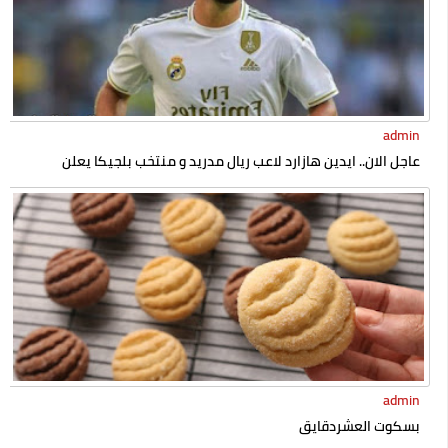
admin
عاجل الان.. ايدين هازارد لاعب ريال مدريد و منتخب بلجيكا يعلن
إسلامه رسميا
admin
بسكوت العشردقايق