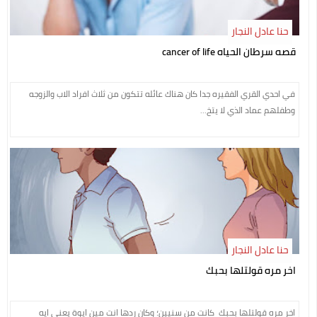
حنا عادل النجار
قصه سرطان الحياه cancer of life
في احدي القري الفقيره جدا كان هناك عائله تتكون من ثلاث افراد الاب والزوجه
وطفلهم عماد الذي لا يتخ...
حنا عادل النجار
اخر مره قولتلها بحبك
اخر مره قولتلها بحبك كانت من سنيين؛ وكان ردها انت مين ايوة يعني ايه