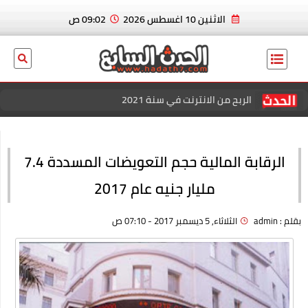
الاثنين 10 اغسطس 2026
09:02 ص
الربح من الانترنت في سنة 2021
عاجل الان.. ايدين هازارد لاعب ريال مدريد و منتخب بلجيكا يعلن
إسلامه رسميا
الرقابة المالية حجم التعويضات المسددة 7.4
بسكوت العشردقايق
مليار جنيه عام 2017
الربح من الانترنت في سنة 2021
بقلم :
admin
الثلاثاء, 5 ديسمبر 2017 - 07:10 ص
منصة كل الكوبونات للحصول علي افضل خصم عند الشراء
افضل خصومات المتاجر الإلكترونية للتسوق عبر كوبون زاد
اقوي عروض وباقات فودافون