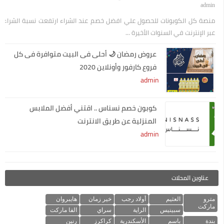
admin
منصة كل الكوبونات للحصول علي افضل خصم عند الشراء ارتفعت نسبة الشراء
عبر الإنترنت في السنوات الأخيرة ...
عروض رمضان 🌙 أحلى فى البيت متوافرة فى كل
فروع كارفور وأونلاين 2020
admin
كوبون خصم نسناس .. اقتني أفضل الملابس
المنزلية عن طريق الانترنت
admin
عناوين المحلات
مترو
العثيم
أولاد رجب
خير زمان
هايبروان
ماركت
سبينيس
الراية
سراي
الفا ماركت
بندة
باسم
الأسكندرية
كراكرز
رنين