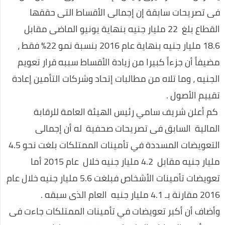
فى تصريحات سابقة إن إجمالى الأقساط التى حققها
أفضل تطبيقات الهواتف الذكية التي لا يمكن الاستغناء عنها 2020
القطاع بلغ 22 مليار جنيه بنهاية يونيو الماضى مقابل
كيف تنشئ موقع تربح منه في 7 خطوات شرح خطوة بخطوة
18.6 مليار جنيه بنهاية عام 2016 بنسبة نمو 22% فقط ،
كريم جاراميسين لعلاج البكتيريا
مضيفاً أن جزءاً كبيرا من زيادة الأقساط سببه قرار تعويم
فيرس كورونا السلطات الصحية الصينية تؤكد على المريض صفر قد
الجنيه ، وما تلاه من مطالبات إتحاد وشركات التأمين إعادة
مارس الجنس مع خفاش
تقييم الأصول .
رسميًا.. إلغاء امتحانات الشهادة الإعدادية
كم أعلن شريف سامي رئيس الهيئة العامة للرقابة
التعليم: امتحان الثانوية العامة فيما درسه الطالب حتى منهج
المالية السابق فى تصريحات صحفية له أن إجمالى
منتصف مارس
التعويضات المسددة في تأمينات الممتلكات بلغت نحو 4.5
رئيس الوزراء يتفقد عددا من الأكمنة للتأكد من تطبيق قرارات حظر
مليار جنيه مقابل 4.2 مليار جنيه خلال عام 2015 أما
التجوال
تعويضات تأمينات الأشخاص فبلغت 5.6 مليار جنيه خلال عام
2016 مقارنة بـ 4.1 مليار جنيه العام الذى سبقه .
وزير الإعلام: سنصدر قرارات عنيفة إذا زادت الإصابات بفيروس كورونا
وأضاف أن أكبر تعويضات في تأمينات الممتلكات جاءت فى
أحمد مرتضى منصور يعلن انتهاء حريق مقر الزمالك