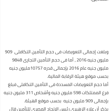
عـــــــــاجل:مفاجئة من العيار الثقيل..مصادر استخباراتية تكشف عن
أسرار انسحاب العواضي من ردمان.."لن تصدق..؟
اعرف أكثر عن أكواد معرفة رصيد اتصالات 2020
احسن ألعاب الفيديو في العالم
عروض رمضان 🌙 أحلى فى البيت متوافرة فى كل فروع كارفور
وبلغت إجمالى التعويضات فى حجم التأمين التكافلى 909
وأونلاين 2020
مليون جنيه 2016 ، أما فى حجم التأمين التجارى 9848
تعلم اللغة الإنجليزية بسهولة في 10 ايام
مليون جنيه عام 2016 بإجمالى قدره 10757مليون جنيه
برنامج تنزيل الفيديو من الفيسبوك
بحسب موقع هيئة الرقابة المالية.
كوبون خصم نسناس .. اقتني أفضل الملابس المنزلية عن طريق
أما حجم التعويضات المسددة فى التأمين التكافلى فبلغ
الانترنت
فرع الممتلكات 598 مليون جنيه وأشخاص 311 مليون جنيه
اللغة العربية كما لا تعرفها من قبل
بإجمالى 909 مليون جنيه بحسب موقع الهيئة.
افضل روتين لنضارة وتفتيح البشرة خلال اسبوع واحد فقط
يذكر أن علاء الزهيرى رئيس الإتحاد المصرى للتأمين قال