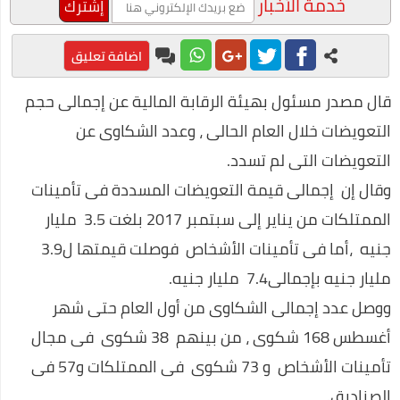
خدمة الأخبار
الاجتماعي بعنوان "الإعلام العفوي"
محمد عبد المعز حميد يفوز بجائزة أفضل فيلم توعوي عن المخدرات
اضافة تعليق
طرق مربحة للعمل من المنزل
قال مصدر مسئول بهيئة الرقابة المالية عن إجمالى حجم
محمد رجب يبدع في مسلسل ضربة معلم في اولي حلقات المسلسل
التعويضات خلال العام الحالى ، وعدد الشكاوى عن
على غرار أحمد خالد توفيق.. محمود عوض يتألق في ربوع الثقافة
التعويضات التى لم تسدد.
قرارات صارمة وغرامات كبيرة علي المواطنين لمواجهة كورونا
وقال إن إجمالى قيمة التعويضات المسددة فى تأمينات
الممتلكات من يناير إلى سبتمبر 2017 بلغت 3.5 مليار
صناعة العطور في المنزل
جنيه ،أما فى تأمينات الأشخاص فوصلت قيمتها ل3.9
مراحل علاج إدمان الكحول
مليار جنيه بإجمالى7.4 مليار جنيه.
احسن برامج الكمبيوتر 2020
ووصل عدد إجمالى الشكاوى من أول العام حتى شهر
التداول عن طريق الانترنت
أغسطس 168 شكوى ، من بينهم 38 شكوى فى مجال
فوائد السمسم المدهشة (أكثر من 10 فوائد رائعة)
تأمينات الأشخاص و 73 شكوى فى الممتلكات و57 فى
طريقة عمل الفطير المشلتت مثل المخابز
الصناديق.