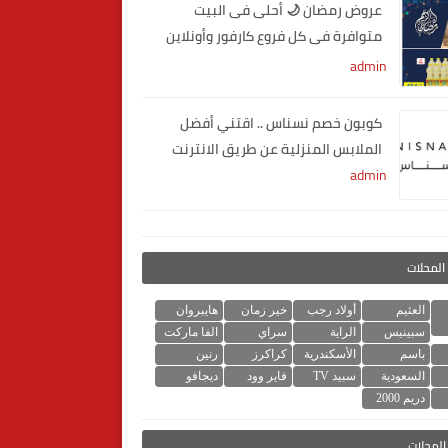
عروض رمضان 🌙 أحلى فى البيت
متوافرة فى كل فروع كارفور وأونلاين
2020
admin
كوبون خصم نسناس .. اقتني أفضل
الملابس المنزلية عن طريق الانترنت
admin
المحلات
العثيم
أولاد رجب
خير زمان
هايبروان
سبينيس
الراية
سراي
الفا ماركت
باسم
الأسكندرية
كراكرز
رنين
السعودية
سبيد TV
فاير وود
ديجافو
دريم 2000
لمحلات