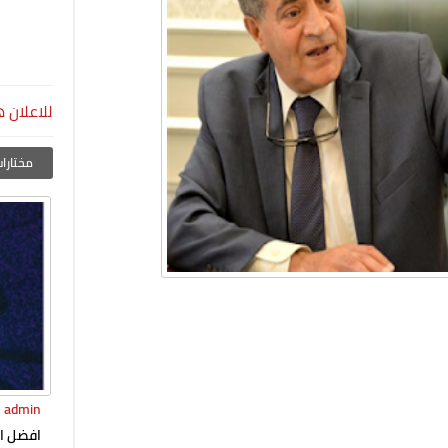
للاعلان ه
مختارات
admin
افضل ال