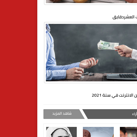
العشردقايق
 الانترنت في سنة 2021
شاهد المزيد
راء