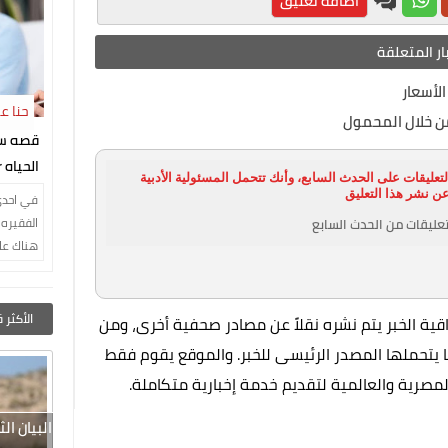
اضافة تعليق
ار المتعلقة
الأسعار
حنا ع
من خلال المحمول
النجار
قصه س
ا
تعليقات على الحدث السابع، وأنك تتحمل المسئولية الأدبية
of life
عن نشر هذا التعليق
في احدي
الفقيره 
عليقات من الحدث السابع
هناك عا
من ثلاث 
والزوجه
عماد الذي
الأكثر 
ة الخبر يتم نشره نقلاً عن مصادر صحفية أخرى، ومن
ما يتحملها المصدر الرئيسى للخبر. والموقع يقوم فقط
المصرية والعالمية لتقديم خدمة إخبارية متكاملة.
البيان ا