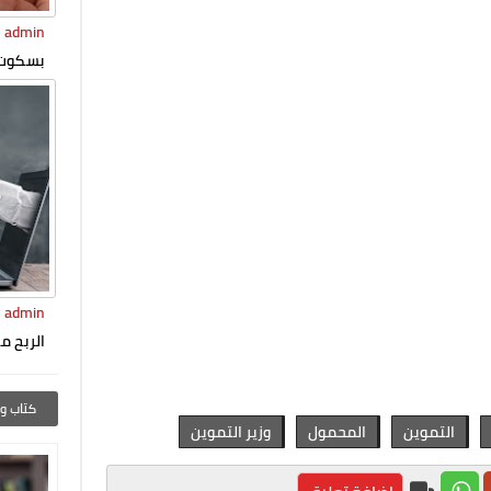
admin
بسكوت 
admin
الربح من
كتاب وأ
التموين
المحمول
وزير التموين