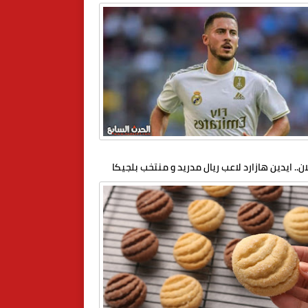
ان.. ايدين هازارد لاعب ريال مدريد و منتخب بلجيكا
لامه رسميا