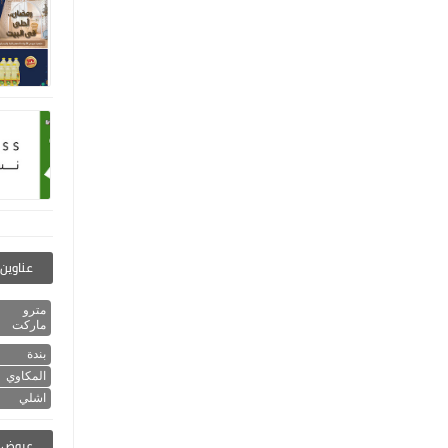
عناوين 
مترو
ماركت
بندة
المكاوي
اشلي
عروض ا