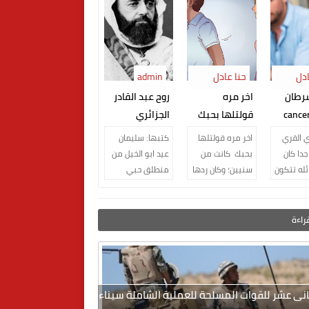
ادل
حنا عادل
admin
النجار
رطان
اخر مره
روح عبد القادر
لحياه cancer
قولتلها بحبك
الجزائري
 القري
اخر مره قولتلها
كتبها: سليمان
جدا كان
بحبك كانت من
عيد ابو الخيل من
ئله تتكون
سنيين؛ وكان ردها
منطلق حبي
افراد الاب
انت مين ايوة
الكبير للجزائر ارضا
 وطفلهم
يعني ايه
و شعبا و تاريخا
 لا يتخ...
المطلوب
بالرغم من عدم
قراءة
ابتسملك اب...
زيارت...
لثانى عشر للقوات المسلحة للعملية الشاملة سيناء