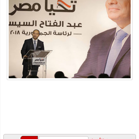
أداة محول التاريخ
ما هو الفرق بين لقاحات كورونا الثلاث الشهيرة؟ وأي واحد يتوجب
عليك أن تأخذه؟
شركة خدمات منزلية بالدمام
عبارات عن البيئة
أهمية دعم بحث وتطوير أعمال الشركات في الوقت الحالي
"شيخ عمد الصعيد" ٤٥ سنه عموديه
الطريقة الصحيحة للتعامل مع السعال ونزلات البرد
دليلك لاختيار المنتجات الأساسية للعناية بالأسنان
خصومات متجر اديداس مع الموفر
الفوبيا وحالات الفزع الشديد!
كتاب جديد للكاتب "محمد عبد المعز حميد " يرصد دور وسائل التواصل