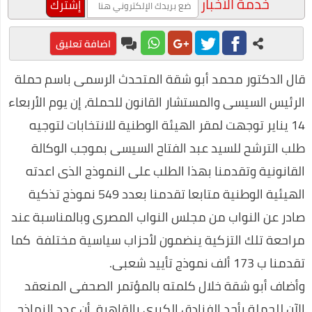
خدمة الأخبار
الاجتماعي بعنوان "الإعلام العفوي"
محمد عبد المعز حميد يفوز بجائزة أفضل فيلم توعوي عن المخدرات
اضافة تعليق
طرق مربحة للعمل من المنزل
قال الدكتور محمد أبو شقة المتحدث الرسمى باسم حملة
محمد رجب يبدع في مسلسل ضربة معلم في اولي حلقات المسلسل
الرئيس السيسى والمستشار القانون للحملة، إن يوم الأربعاء
على غرار أحمد خالد توفيق.. محمود عوض يتألق في ربوع الثقافة
14 يناير توجهت لمقر الهيئة الوطنية للانتخابات لتوجيه
قرارات صارمة وغرامات كبيرة علي المواطنين لمواجهة كورونا
طلب الترشح للسيد عبد الفتاح السيسى بموجب الوكالة
القانونية وتقدمنا بهذا الطلب على النموذج الذى اعدته
صناعة العطور في المنزل
الهيئية الوطنية متابعا تقدمنا بعدد 549 نموذج تذكية
مراحل علاج إدمان الكحول
صادر عن النواب من مجلس النواب المصرى وبالمناسبة عند
احسن برامج الكمبيوتر 2020
مراحعة تلك التزكية ينضمون لأحزاب سياسية مختلفة كما
التداول عن طريق الانترنت
تقدمنا ب 173 ألف نموذج تأييد شعبى.
فوائد السمسم المدهشة (أكثر من 10 فوائد رائعة)
وأضاف أبو شقة خلال كلمته بالمؤتمر الصحفى المنعقد
طريقة عمل الفطير المشلتت مثل المخابز
الآن للحملة بأحد الفنادق الكبرى بالقاهرة، أن عدد النماذج