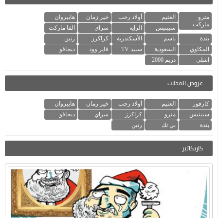
مترو
العثيم
أولاد رجب
خير زمان
هايبروان
ماركت
سبينيس
الراية
سراي
الفا ماركت
بندة
باسم
الأسكندرية
كراكرز
رنين
المكاوي
السعودية
سبيد TV
فاير وود
ديجافو
اشلي
دريم 2000
عروض المحلات
كارفور
العثيم
أولاد رجب
خير زمان
هايبروان
سبينيس
مترو
كراكرز
سراي
ديجافو
بندة
بي تك
رنين
كاريكاتير