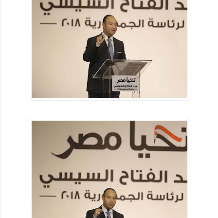
أفضل تطبيقات الهواتف الذكية التي لا يمكن الاستغناء عنها 2020
كيف تنشئ موقع تربح منه في 7 خطوات شرح خطوة بخطوة
كريم جاراميسين لعلاج البكتيريا
فيرس كورونا السلطات الصحية الصينية تؤكد على المريض صفر قد
مارس الجنس مع خفاش
رسميًا.. إلغاء امتحانات الشهادة الإعدادية
التعليم: امتحان الثانوية العامة فيما درسه الطالب حتى منهج
منتصف مارس
رئيس الوزراء يتفقد عددا من الأكمنة للتأكد من تطبيق قرارات حظر
التجوال
وزير الإعلام: سنصدر قرارات عنيفة إذا زادت الإصابات بفيروس كورونا
أحمد مرتضى منصور يعلن انتهاء حريق مقر الزمالك