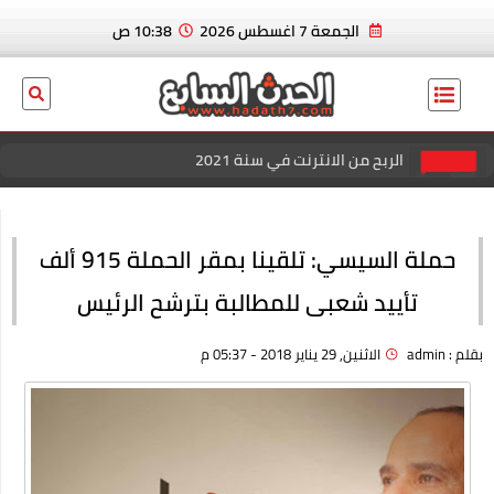
الجمعة 7 اغسطس 2026
10:38 ص
الربح من الانترنت في سنة 2021
عاجل الان.. ايدين هازارد لاعب ريال مدريد و منتخب بلجيكا يعلن
إسلامه رسميا
حملة السيسي: تلقينا بمقر الحملة 915 ألف
بسكوت العشردقايق
تأييد شعبى للمطالبة بترشح الرئيس
الربح من الانترنت في سنة 2021
بقلم :
admin
الاثنين, 29 يناير 2018 - 05:37 م
منصة كل الكوبونات للحصول علي افضل خصم عند الشراء
افضل خصومات المتاجر الإلكترونية للتسوق عبر كوبون زاد
اقوي عروض وباقات فودافون