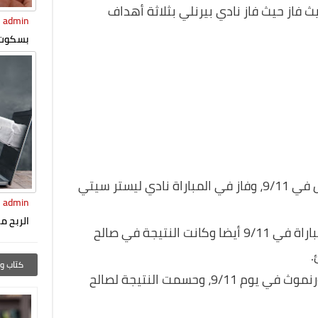
ب بيرنلي مع وست هام يوم 9/11، حيث فاز حيث فاز نادي بيرنلي بثلاثة أهداف
admin
بسكوت 
2- لعب نادي ليستر سيتي مع نادي أرسينال في 9/11، وفاز في المباراة نادي ليستر سيتي
admin
الربح من
3- لعب نادي مان يونايتيد مقابل برايتون مباراة في 9/11 أيضا وكانت النتيجة في صالح
كتاب وأ
4- كانت المباراة بين نيوكاسل يونايتيد وبورنموث في يوم 9/11، وحسمت النتيجة لصالح