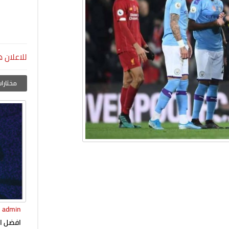
للاعلان ه
مختارات
admin
افضل ال