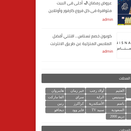
عروض رمضان 🌙 أحلى فى البيت
متوافرة فى كل فروع كارفور وأونلاين
2020
admin
كوبون خصم نسناس .. اقتني أفضل
الملابس المنزلية عن طريق الانترنت
admin
المحلات
العثيم
أولاد رجب
خير زمان
هايبروان
سبينيس
الراية
سراي
الفا ماركت
باسم
الأسكندرية
كراكرز
رنين
السعودية
سبيد TV
فاير وود
ديجافو
دريم 2000
لمحلات