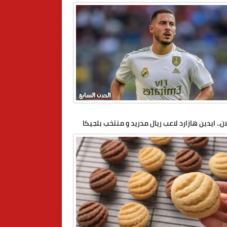
ان.. ايدين هازارد لاعب ريال مدريد و منتخب بلجيكا
لامه رسميا