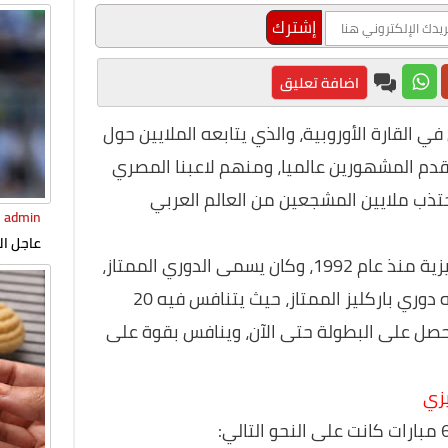
اضافة تعليق
ي القارة الأوروبية، والذي يتابعه الملايين حول
قدم المشهورين عالميا، ومنهم لاعبنا المصري
تذب ملايين المشجعين من العالم العربي
admin
عاجل ال
وقد تأسست بطولة دوري كرة القدم الإنجليزية منذ عام 1992، وكان يسمى الدوري الممتاز،
يعلن إس
وقد فاز برعاية بنك باركليز، لذلك يطلق عليه دوري باركليز الممتاز، حيث يتنافس فيه 20
صل على البطولة حتى الآن، وينافس بقوة على
يزي