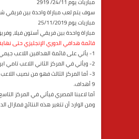
مباريات يوم 24/11/ 2919
سوف يتم لعب مباراة واحدة بين فريقي شيفي
مباريات يوم 25/11/2019
مباراة واحدة بين فريقي أستون فيلا، وفري
قائمة هدافي الدوري الإنجليزي حتى نهاية ا
1- يأتي على قائمة الهدافين اللاعب جيمي فاردي من نادي ليستر سيتي برصيد 11 هدف
2- ويأتي في المركز الثاني اللاعب تامي ابراهام من نادي تشيسلي برصيد 9 أهداف.
3- أما المركز الثالث فهو من نصيب اللا
9 أهداف.
أما لاعبنا المصري فيأتي في المركز التاسع برصيد
ومن الوارد أن تتغير هذه النتائج فمازال ال