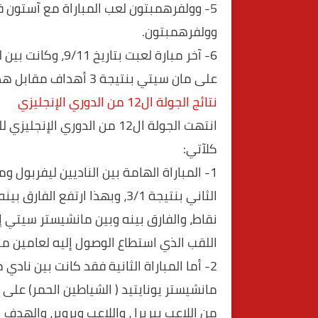
وولفرهمبتون.
6- آخر مبارة لعبت 
على مان سيتي بنتيجة 3 أهداف مقابل هدف واحد لنادي مان سيتي.
نتائج الجولة ال12 من الدوري الإنجليزي
كلآتي:
1- المباراة الهامة بين الناديين ليفربول
اللقب الذي استطاع الوصول إليه لعامين متت
2- أما المباراة الثانية فقد كانت بين نادي
من اللاعب بيريرا ، واللاعب وبروبر، والهدف