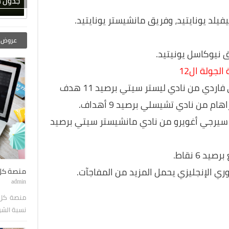
جدول مباري
لد يونايتيد، وفريق مانشيستر يونايتيد.
عروض ا
ق نيوكاسل يونيتيد.
لجولة ال12
عب سيرجي أغويرو من نادي مانشيستر سيتي برصيد
 6 نقاط.
دوري الإنجليزي يحمل المزيد من المفاجآت.
منصة كل 
admin
منصة كل 
نسبة الشرا