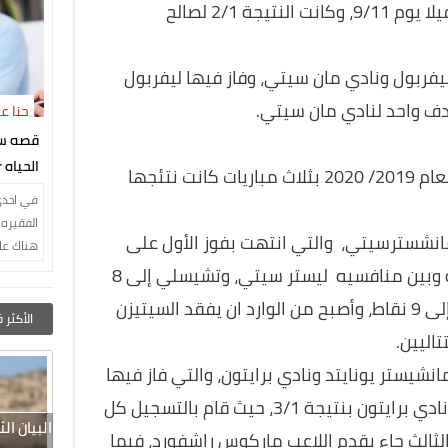
5- وولفرهمبتون لعب المباراة مع آستون فيلا يوم 9/11، وكانت النتيجة 2/1 لصالح
بتاريخ 9/11، وكانت بين ليفربول ونادي مان سيتي، وفاز فيها ليفربول
حنا ع
النجار
قصه س
ا
انتهت الجولة ال12 من الدوري الإنجليزي للعام 2019/ 2020 بثلاث مباريات كانت نتئجها
of life
في احدي
الفقيره 
 ومانشسترسيتي، والتي انتهت بفوز الأول على
هناك عا
من ثلاث 
الثاني بنتيجة 3/1، وبهذا ارتفع الفارق بينه وبين منافسيه ليستر سيتي، وتشيسلي إلى 8
والزوجه
نقاط، والفارق بينه وبين مانشيستر سيتي إلى 9 نقاط، وأصبح من الوارد ان يفقد السيتيزن
عماد الذي
الأكثر 
اليين.
 مانشيستر يونايتد ونادي برايتون، والتي فاز فيها
مانشيستر يونايتيد ( الشياطين الحمر) على نادي برايتون بنتيجة 3/1، حيث قام بالتسجيل كل
البيان ا
 الثالث جاء بقدم اللاعب ماركوس راشفورد، فيما