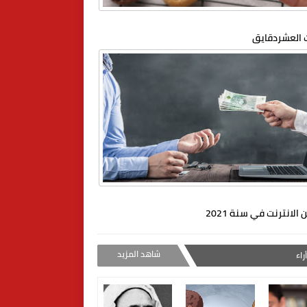
العشردقايق
 الانترنت في سنة 2021
شاهد المزيد
راء