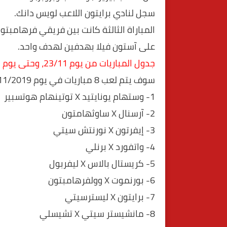
سجل لنادي برايتون اللاعب لويس دانك.
المباراة الثالثة كانت بين فريقي فرهامبتو
على آستون فيلا بهدفين لهدف واحد.
جدول المباريات من يوم 23/11، وحتى يوم 25/11
سوف يتم لعب 8 مباريات في يوم 23/11/2019 كالآتي:
1- وستهام يونايتيد X توتينهام هوتسبير
2- آرسنال X ساوثهامتون
3- إيفرتون X نورنتش سيتي
4- واتفورد X برنلي
5- كريستال بالاس X ليفربول
6- بورنموت X وولفرهامبتون
7- برايتون X ليسترسيتي
8- مانشيستر سيتي X تشيسلي