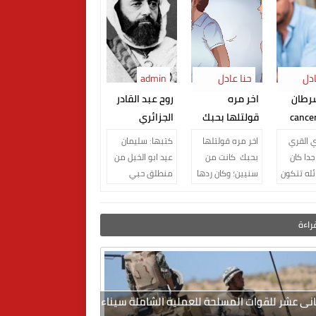
ادل
حنا عادل
admin
النجار
رطان
اخر مره
روح عبد القادر
لحياه cancer
قولتلها بحبك
الجزائري
 القري
اخر مره قولتلها
كتبها: سليمان
جدا كان
بحبك كانت من
عيد ابو الخيل من
ئله تتكون
سنيين؛ وكان ردها
منطلق حبي
افراد الاب
انت مين ايوة
الكبير للجزائر ارضا
 وطفلهم
يعني ايه
و شعبا و تاريخا
 لا يتخ...
المطلوب
بالرغم من عدم
قراءة
ابتسملك اب...
زيارت...
لثانى عشر للقوات المسلحة للعملية الشاملة سيناء