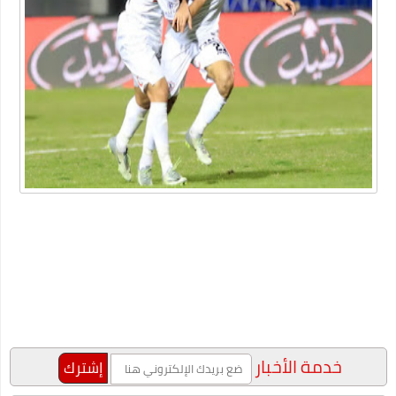
أداة محول التاريخ
ما هو الفرق بين لقاحات كورونا الثلاث الشهيرة؟ وأي واحد يتوجب
عليك أن تأخذه؟
شركة خدمات منزلية بالدمام
عبارات عن البيئة
أهمية دعم بحث وتطوير أعمال الشركات في الوقت الحالي
"شيخ عمد الصعيد" ٤٥ سنه عموديه
الطريقة الصحيحة للتعامل مع السعال ونزلات البرد
دليلك لاختيار المنتجات الأساسية للعناية بالأسنان
خصومات متجر اديداس مع الموفر
الفوبيا وحالات الفزع الشديد!
خدمة الأخبار
كتاب جديد للكاتب "محمد عبد المعز حميد " يرصد دور وسائل التواصل