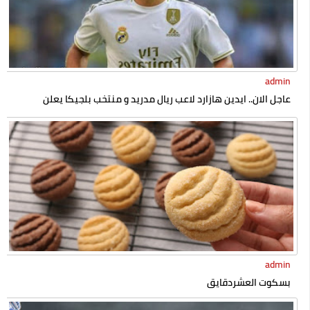
admin
عاجل الان.. ايدين هازارد لاعب ريال مدريد و منتخب بلجيكا يعلن
إسلامه رسميا
admin
بسكوت العشردقايق