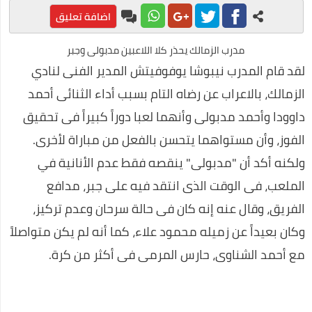
الاجتماعي بعنوان "الإعلام العفوي"
اضافة تعليق
محمد عبد المعز حميد يفوز بجائزة أفضل فيلم توعوي عن المخدرات
مدرب الزمالك يحذر كلا اللاعبين مدبولى وجبر
طرق مربحة للعمل من المنزل
لقد قام المدرب نيبوشا يوفوفيتش المدير الفنى لنادي
محمد رجب يبدع في مسلسل ضربة معلم في اولي حلقات المسلسل
الزمالك، بالاعراب عن رضاه التام بسبب أداء الثنائى أحمد
داوودا وأحمد مدبولى وأنهما لعبا دوراً كبيراً فى تحقيق
على غرار أحمد خالد توفيق.. محمود عوض يتألق في ربوع الثقافة
الفوز، وأن مستواهما يتحسن بالفعل من مباراة لأخرى.
قرارات صارمة وغرامات كبيرة علي المواطنين لمواجهة كورونا
ولكنه أكد أن "مدبولى" ينقصه فقط عدم الأنانية في
صناعة العطور في المنزل
الملعب، فى الوقت الذى انتقد فيه على جبر، مدافع
مراحل علاج إدمان الكحول
الفريق، وقال عنه إنه كان فى حالة سرحان وعدم تركيز،
احسن برامج الكمبيوتر 2020
وكان بعيداً عن زميله محمود علاء، كما أنه لم يكن متواصلاً
التداول عن طريق الانترنت
مع أحمد الشناوى، حارس المرمى فى أكثر من كرة.
فوائد السمسم المدهشة (أكثر من 10 فوائد رائعة)
طريقة عمل الفطير المشلتت مثل المخابز