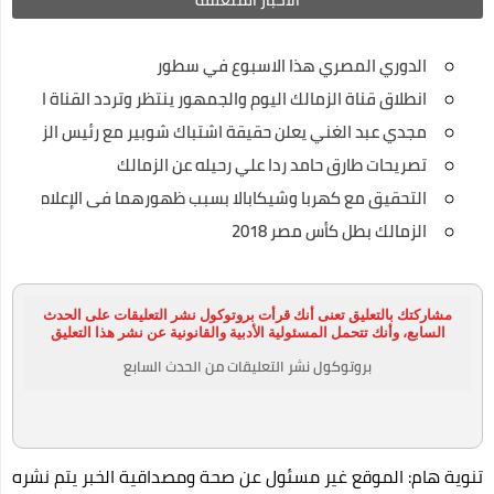
أفضل تطبيقات الهواتف الذكية التي لا يمكن الاستغناء عنها 2020
الدوري المصري هذا الاسبوع في سطور
كيف تنشئ موقع تربح منه في 7 خطوات شرح خطوة بخطوة
انطلاق قناة الزمالك اليوم والجمهور ينتظر وتردد القناة الجديد
كريم جاراميسين لعلاج البكتيريا
مجدي عبد الغني يعلن حقيقة اشتباك شوبير مع رئيس الزمالك
فيرس كورونا السلطات الصحية الصينية تؤكد على المريض صفر قد
تصريحات طارق حامد ردا علي رحيله عن الزمالك
مارس الجنس مع خفاش
التحقيق مع كهربا وشيكابالا بسبب ظهورهما فى الإعلام
الزمالك بطل كأس مصر 2018
رسميًا.. إلغاء امتحانات الشهادة الإعدادية
التعليم: امتحان الثانوية العامة فيما درسه الطالب حتى منهج
منتصف مارس
مشاركتك بالتعليق تعنى أنك قرأت بروتوكول نشر التعليقات على الحدث
السابع، وأنك تتحمل المسئولية الأدبية والقانونية عن نشر هذا التعليق
رئيس الوزراء يتفقد عددا من الأكمنة للتأكد من تطبيق قرارات حظر
بروتوكول نشر التعليقات من الحدث السابع
التجوال
وزير الإعلام: سنصدر قرارات عنيفة إذا زادت الإصابات بفيروس كورونا
أحمد مرتضى منصور يعلن انتهاء حريق مقر الزمالك
تنوية هام: الموقع غير مسئول عن صحة ومصداقية الخبر يتم نشره