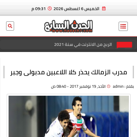
الخميس 6 اغسطس 2026
09:31 م
الربح من الانترنت في سنة 2021
عاجل الان.. ايدين هازارد لاعب ريال مدريد و منتخب بلجيكا يعلن
إسلامه رسميا
مدرب الزمالك يحذر كلا اللاعبين مدبولى وجبر
بسكوت العشردقايق
بقلم :
admin
الأحد, 19 نوفمبر 2017 - 08:40 ص
الربح من الانترنت في سنة 2021
منصة كل الكوبونات للحصول علي افضل خصم عند الشراء
افضل خصومات المتاجر الإلكترونية للتسوق عبر كوبون زاد
اقوي عروض وباقات فودافون