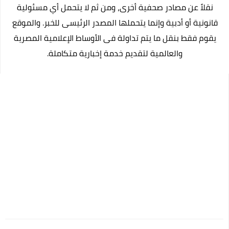
نقلاً عن مصادر صحفية أخرى، ومن ثم لا يتحمل أي مسئولية
كيفية السفر للعلاج بالخارج على نفقة الدولة الجديد
قانونية أو أدبية وإنما يتحملها المصدر الرئيسى للخبر. والموقع
نصائح لكي في حملك للمحافظة علي صحتك وصحة جنينك
يقوم فقط بنقل ما يتم تداولة فى الأوساط الإعلامية المصرية
الحركات المرورية التي تسهل عليكي السواقة
والعالمية لتقديم خدمة إخبارية متكاملة.
تطعيم سولك ضد شلل الاطفال