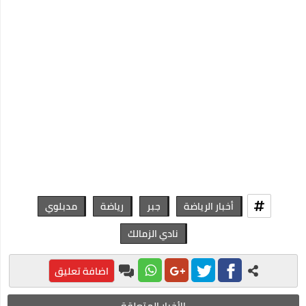
عـــــــــاجل:مفاجئة من العيار الثقيل..مصادر استخباراتية تكشف عن
أسرار انسحاب العواضي من ردمان.."لن تصدق..؟
اعرف أكثر عن أكواد معرفة رصيد اتصالات 2020
احسن ألعاب الفيديو في العالم
عروض رمضان 🌙 أحلى فى البيت متوافرة فى كل فروع كارفور
وأونلاين 2020
تعلم اللغة الإنجليزية بسهولة في 10 ايام
برنامج تنزيل الفيديو من الفيسبوك
أخبار الرياضة
جبر
رياضة
مدبلوي
كوبون خصم نسناس .. اقتني أفضل الملابس المنزلية عن طريق
نادي الزمالك
الانترنت
اللغة العربية كما لا تعرفها من قبل
اضافة تعليق
افضل روتين لنضارة وتفتيح البشرة خلال اسبوع واحد فقط
الأخبار المتعلقة