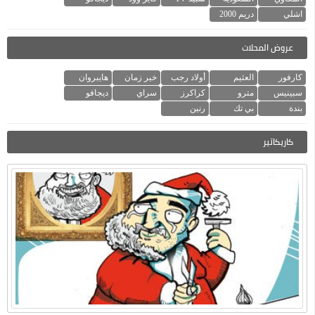
اشلي
دريم 2000
عروض المحلات
كارفور
العثيم
أولاد رجب
خير زمان
هايبروان
سبينيس
مترو
كراكرز
سراي
ديجافو
بندة
بي تك
رنين
كاريكاتير