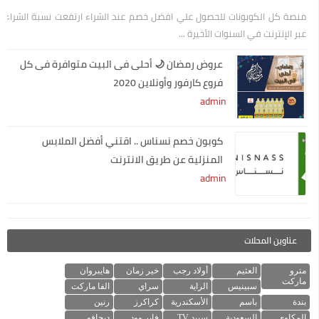
منصة كل الكوبونات للحصول علي افضل خصم عند الشراء ارتفعت نسبة الشراء
عبر الإنترنت في السنوات الأخيرة ...
عروض رمضان 🌙 أحلى فى البيت متوافرة فى كل
فروع كارفور وأونلاين 2020
admin
كوبون خصم نسناس .. اقتني أفضل الملابس
المنزلية عن طريق الانترنت
admin
عناوين المحلات
مترو
العثيم
أولاد رجب
خير زمان
هايبروان
ماركت
سبينيس
الراية
سراي
الفا ماركت
بندة
باسم
الأسكندرية
كراكرز
رنين
المكاوي
السعودية
سبيد TV
فاير وود
ديجافو