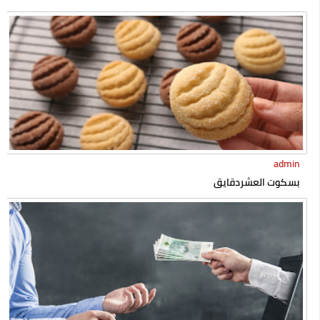
إسلامه رسميا
admin
بسكوت العشردقايق