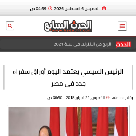
الخميس 6 اغسطس 2026
04:59 ص
الربح من الانترنت في سنة 2021
عاجل الان.. ايدين هازارد لاعب ريال مدريد و منتخب بلجيكا يعلن
إسلامه رسميا
الرئيس السيسي يعتمد اليوم أوراق سفراء
بسكوت العشردقايق
جدد فى مصر
الربح من الانترنت في سنة 2021
بقلم :
admin
الخميس, 22 فبراير 2018 - 06:50 ص
منصة كل الكوبونات للحصول علي افضل خصم عند الشراء
افضل خصومات المتاجر الإلكترونية للتسوق عبر كوبون زاد
اقوي عروض وباقات فودافون