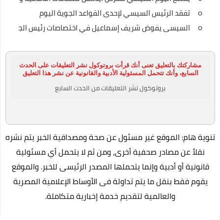
أفضل تطبيقات الهواتف الذكية التي لا يمكن الاستغناء عنها 2020
تفقد الرئيس السيسي لإحدى القواعد الجوية اليوم
السيسى يفوض شريف إسماعيل في اختصاصات رئيس الجمهوري
كيف تنشئ موقع تربح منه في 7 خطوات شرح خطوة بخطوة
كريم جاراميسين لعلاج البكتيريا
مشاركتك بالتعليق تعنى أنك قرأت بروتوكول نشر التعليقات على الحدث
فيرس كورونا السلطات الصحية الصينية تؤكد على المريض صفر قد
السابع، وأنك تتحمل المسئولية الأدبية والقانونية عن نشر هذا التعليق
مارس الجنس مع خفاش
بروتوكول نشر التعليقات من الحدث السابع
رسميًا.. إلغاء امتحانات الشهادة الإعدادية
التعليم: امتحان الثانوية العامة فيما درسه الطالب حتى منهج
تنوية هام: الموقع غير مسئول عن صحة ومصداقية الخبر يتم نشره
منتصف مارس
نقلاً عن مصادر صحفية أخرى، ومن ثم لا يتحمل أي مسئولية
رئيس الوزراء يتفقد عددا من الأكمنة للتأكد من تطبيق قرارات حظر
قانونية أو أدبية وإنما يتحملها المصدر الرئيسى للخبر. والموقع
التجوال
يقوم فقط بنقل ما يتم تداولة فى الأوساط الإعلامية المصرية
وزير الإعلام: سنصدر قرارات عنيفة إذا زادت الإصابات بفيروس كورونا
والعالمية لتقديم خدمة إخبارية متكاملة.
أحمد مرتضى منصور يعلن انتهاء حريق مقر الزمالك