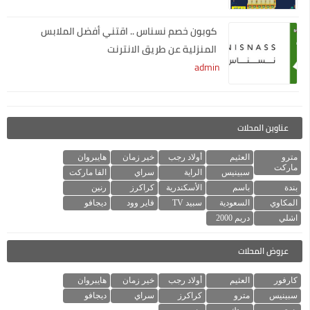
كوبون خصم نسناس .. اقتني أفضل الملابس
المنزلية عن طريق الانترنت
admin
عناوين المحلات
مترو
العثيم
أولاد رجب
خير زمان
هايبروان
ماركت
سبينيس
الراية
سراي
الفا ماركت
بندة
باسم
الأسكندرية
كراكرز
رنين
المكاوي
السعودية
سبيد TV
فاير وود
ديجافو
اشلي
دريم 2000
عروض المحلات
كارفور
العثيم
أولاد رجب
خير زمان
هايبروان
سبينيس
مترو
كراكرز
سراي
ديجافو