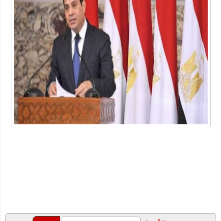
أداة محول التاريخ
ما هو الفرق بين لقاحات كورونا الثلاث الشهيرة؟ وأي واحد يتوجب
عليك أن تأخذه؟
شركة خدمات منزلية بالدمام
عبارات عن البيئة
أهمية دعم بحث وتطوير أعمال الشركات في الوقت الحالي
"شيخ عمد الصعيد" ٤٥ سنه عموديه
الطريقة الصحيحة للتعامل مع السعال ونزلات البرد
دليلك لاختيار المنتجات الأساسية للعناية بالأسنان
خصومات متجر اديداس مع الموفر
الفوبيا وحالات الفزع الشديد!
كتاب جديد للكاتب "محمد عبد المعز حميد " يرصد دور وسائل التواصل