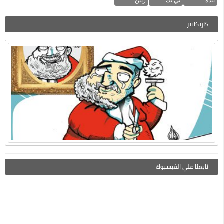
بندة
بي تك
رنين
كاريكاتير
تابعنا علي الفيسبوك