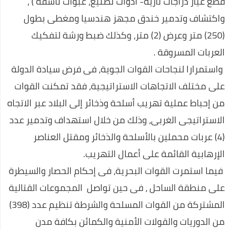
قطع غيار دراجات نارية- ادوات تصنيع، عبوات ناسفة ) ،
واكتشاف وتدمير خندق مجهز هندسيا ومغطى بطول
(250) متر وعرض (2) متر، وكذلك ضبط ورشة لتفكيك
العربات المسروقة .
واستمرارا لنجاحات القوات الجوية، فى فرض سيادة الدولة
على مختلف الاتجاهات الاستراتيجية، فقد تمكنت القوات
من إحباط عملية تهريب أسلحة وذخائر إلى البلاد عبر الاتجاه
الاستراتيجى الغربى، وذلك من خلال استهداف وتدمير عدد
(4) عربات محملين بالأسلحة والذخائر ومقتل العناصر
الإرهابية القائمة على أعمال التهريب.
فيما استمرت القوات البحرية، فى إحكام الحصار والسيطرة
على منطقة الساحل ، فى حين تواصل المجموعات القتالية
المشتركة من القوات المسلحة والشرطة تنظيم عدد (398)
من الدوريات والقولات الأمنية والكمائن بكافة مدن