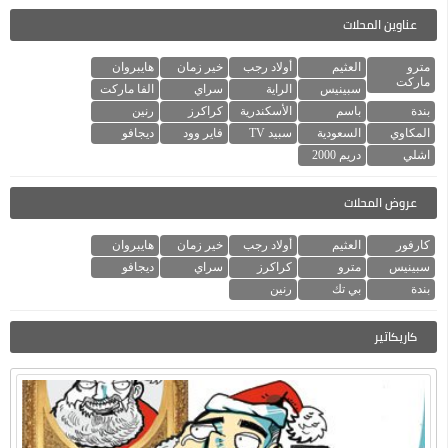
عناوين المحلات
مترو
العثيم
أولاد رجب
خير زمان
هايبروان
ماركت
سبينيس
الراية
سراي
الفا ماركت
بندة
باسم
الأسكندرية
كراكرز
رنين
المكاوي
السعودية
سبيد TV
فاير وود
ديجافو
اشلي
دريم 2000
عروض المحلات
كارفور
العثيم
أولاد رجب
خير زمان
هايبروان
سبينيس
مترو
كراكرز
سراي
ديجافو
بندة
بي تك
رنين
كاريكاتير