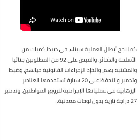
أفضل تطبيقات الهواتف الذكية التي لا يمكن الاستغناء عنها 2020
كيف تنشئ موقع تربح منه في 7 خطوات شرح خطوة بخطوة
كريم جاراميسين لعلاج البكتيريا
فيرس كورونا السلطات الصحية الصينية تؤكد على المريض صفر قد
كما نجح أبطال العملية سيناء، فى ضبط كميات من
مارس الجنس مع خفاش
الأسلحة والذخائر، والقبض على 92 من المطلوبين جنائيا
رسميًا.. إلغاء امتحانات الشهادة الإعدادية
والمشتبه بهم، واتخإذ الإجراءات القانونية حيالهم، وضبط
التعليم: امتحان الثانوية العامة فيما درسه الطالب حتى منهج
وتدمير والتحفظ على 20 سيارة تستخدمها العناصر
منتصف مارس
الإرهابية فى عملياتها الإجرامية لترويع المواطنين، وتدمير
رئيس الوزراء يتفقد عددا من الأكمنة للتأكد من تطبيق قرارات حظر
27 دراجة نارية بدون لوحات معدنية.
التجوال
وزير الإعلام: سنصدر قرارات عنيفة إذا زادت الإصابات بفيروس كورونا
أحمد مرتضى منصور يعلن انتهاء حريق مقر الزمالك