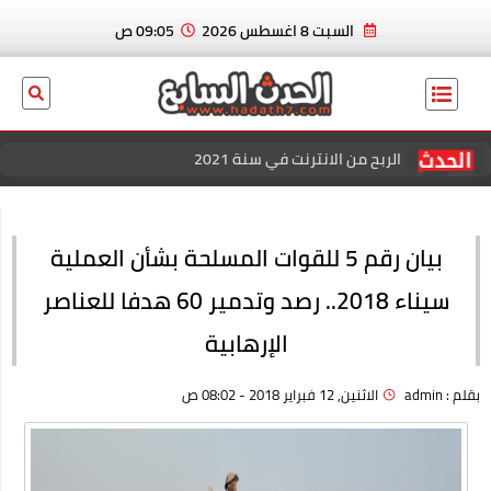
السبت 8 اغسطس 2026
09:05 ص
الربح من الانترنت في سنة 2021
عاجل الان.. ايدين هازارد لاعب ريال مدريد و منتخب بلجيكا يعلن
إسلامه رسميا
بيان رقم 5 للقوات المسلحة بشأن العملية
بسكوت العشردقايق
سيناء 2018.. رصد وتدمير 60 هدفا للعناصر
الربح من الانترنت في سنة 2021
الإرهابية
منصة كل الكوبونات للحصول علي افضل خصم عند الشراء
بقلم :
admin
الاثنين, 12 فبراير 2018 - 08:02 ص
افضل خصومات المتاجر الإلكترونية للتسوق عبر كوبون زاد
اقوي عروض وباقات فودافون