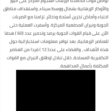
تواصل قوات مكافحة الإرهاب الهجوم المركز على البؤر
عـــــــــاجل:مفاجئة من العيار الثقيل..مصادر استخباراتية تكشف عن
والأوكار الإرهابية بشمال ووسط سيناء، واستهداف مناطق
أسرار انسحاب العواضي من ردمان.."لن تصدق..؟
اختباء وأماكن تخزين أسلحة وذخائر، تزامنا مع الضربات
الجوية ونيران المدفعية المركزة. وأسفرت العملية حتى
اعرف أكثر عن أكواد معرفة رصيد اتصالات 2020
الآن، على قيام القوات الجوية برصد وتدمير عدد (60 ) هدفا
احسن ألعاب الفيديو في العالم
للعناصر الإرهابية، بعد توافر معلومات استخباراتية حول
عروض رمضان 🌙 أحلى فى البيت متوافرة فى كل فروع كارفور
هذه الأهداف ، والقضاء على عدد( 12 ) فردا من العناصر
وأونلاين 2020
التكفيرية المسلحة، خلال تبادل لإطلاق النيران مع القوات
تعلم اللغة الإنجليزية بسهولة في 10 ايام
المكلفة بأعمال المداهمة.
برنامج تنزيل الفيديو من الفيسبوك
كوبون خصم نسناس .. اقتني أفضل الملابس المنزلية عن طريق
الانترنت
اللغة العربية كما لا تعرفها من قبل
افضل روتين لنضارة وتفتيح البشرة خلال اسبوع واحد فقط