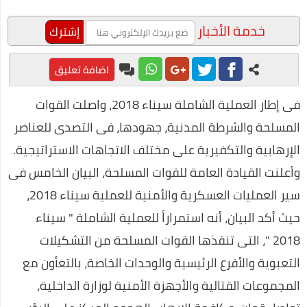
الاجتماعي بعنوان "الإعلام العفوي"
خدمة الأخبار
محمد عبد المعز حميد يفوز بجائزة أفضل فيلم توعوي عن المخدرات
طرق مربحة للعمل من المنزل
اضافة تعليق
محمد رجب يبدع في مسلسل ضربة معلم في اولي حلقات المسلسل
فى إطار العملية الشاملة سيناء 2018، واصلت القوات
على غرار أحمد خالد توفيق.. محمود عوض يتألق في ربوع الثقافة
المسلحة والشرطة المدنية، جهودها، فى التصدى للعناصر
قرارات صارمة وغرامات كبيرة علي المواطنين لمواجهة كورونا
الإرهابية والتكفيرية على مختلف الاتجاهات الاستراتيجية.
صناعة العطور في المنزل
وأعلنت القيادة العامة للقوات المسلحة، البيان الخامس فى
سير العمليات العسكرية والأمنية للعملية سيناء 2018،
مراحل علاج إدمان الكحول
حيث أكد البيان، أنه استمراراً للعملية الشاملة " سيناء
احسن برامج الكمبيوتر 2020
2018 "، التى تنفذها القوات المسلحة من التشكيلات
التداول عن طريق الانترنت
التعبوية والأفرع الرئيسية والوحدات الخاصة، بالتعأون مع
فوائد السمسم المدهشة (أكثر من 10 فوائد رائعة)
المجموعات القتالية والأجهزة الأمنية لوزارة الداخلية،
طريقة عمل الفطير المشلتت مثل المخابز