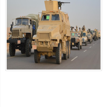
أداة محول التاريخ
ما هو الفرق بين لقاحات كورونا الثلاث الشهيرة؟ وأي واحد يتوجب
عليك أن تأخذه؟
شركة خدمات منزلية بالدمام
عبارات عن البيئة
أهمية دعم بحث وتطوير أعمال الشركات في الوقت الحالي
"شيخ عمد الصعيد" ٤٥ سنه عموديه
الطريقة الصحيحة للتعامل مع السعال ونزلات البرد
دليلك لاختيار المنتجات الأساسية للعناية بالأسنان
خصومات متجر اديداس مع الموفر
الفوبيا وحالات الفزع الشديد!
كتاب جديد للكاتب "محمد عبد المعز حميد " يرصد دور وسائل التواصل