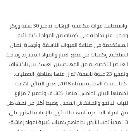
كيفية السفر للعلاج بالخارج على نفقة الدولة الجديد
نصائح لكي في حملك للمحافظة علي صحتك وصحة جنينك
واستطاعت قوات مكافحة الإرهاب، تدمير 30 عشة ووكر
الحركات المرورية التي تسهل عليكي السواقة
ومخزن عثر بداخله على كميات من المواد الكيميائية
تطعيم سولك ضد شلل الاطفال
المستخدمة فى صناعة العبوات الناسفة، وأجهزة اتصال
لاسلكية، وكميات من قطع الغيار والمواد المخدرة، وقامت
العناصر التخصصية من المهندسين العسكريين باكتشاف
وتفجير 23 عبوة ناسفة/ تم زراعتها بمناطق العمليات.
كما حققت العملية سيناء 2018، بعض النتائج الهامة
تضمنها البيان الخامس، منها اكتشاف وتدمير 7 مزارع
لنبات البانجو والخشخاش المخدر، وضبط أكثر من نصف طن
من المواد المخدرة المعدة للتدأول، بالإضافة للعثور على
13 مخبأ تحت الأرض بداخلهم كميات كبيرة (مواد إعاشة-