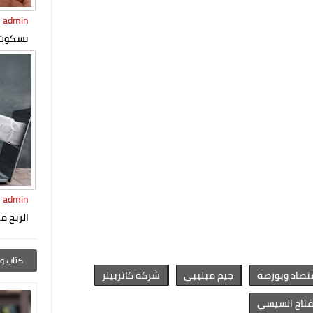
admin
بسكوت 
admin
الربح من
كتاب وأ
تصاد وبورصة
جيم مبليبى
شركة كاتربيلر
فتاح السيسي