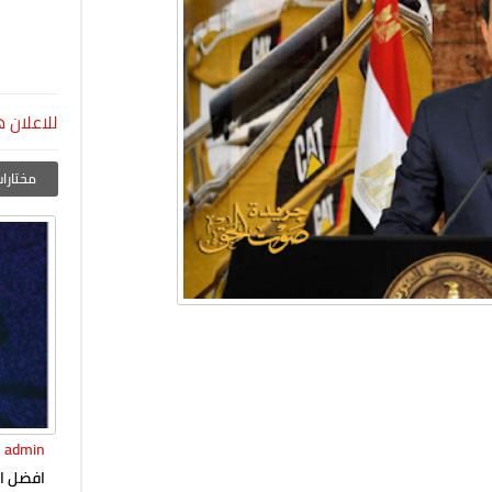
للاعلان ه
مختارات
admin
افضل ال