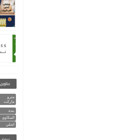
عناوين 
مترو
ماركت
بندة
المكاوي
اشلي
عروض ا