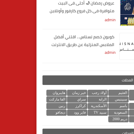
عروض رمضان 🌙 أحلى فى البيت
متوافرة فى كل فروع كارفور وأونلاين
2020
admin
كوبون خصم نسناس .. اقتني أفضل
الملابس المنزلية عن طريق الانترنت
admin
المحلات
العثيم
أولاد رجب
خير زمان
هايبروان
سبينيس
الراية
سراي
الفا ماركت
باسم
الأسكندرية
كراكرز
رنين
السعودية
سبيد TV
فاير وود
ديجافو
دريم 2000
لمحلات