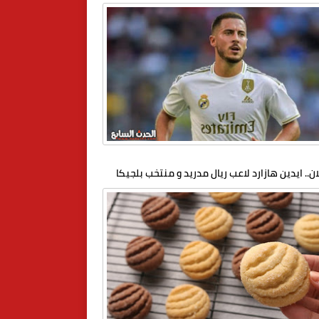
ان.. ايدين هازارد لاعب ريال مدريد و منتخب بلجيكا
لامه رسميا