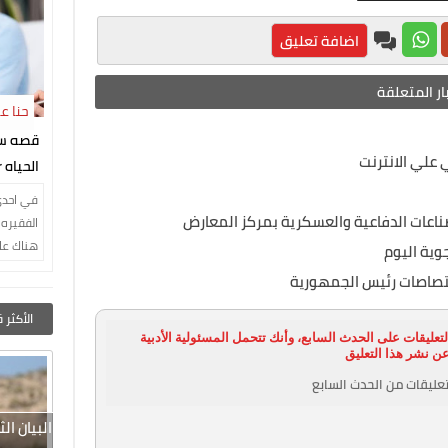
اضافة تعليق
ار المتعلقة
حنا ع
النجار
قصه س
علي الانترنت
ا
of life
في احدي
اعات الدفاعية والعسكرية بمركز المعارض
الفقيره 
هناك عا
وية اليوم
من ثلاث 
صاصات رئيس الجمهورية
والزوجه
عماد الذي
الأكثر 
تعليقات على الحدث السابع، وأنك تتحمل المسئولية الأدبية
عن نشر هذا التعليق
عليقات من الحدث السابع
البيان ا