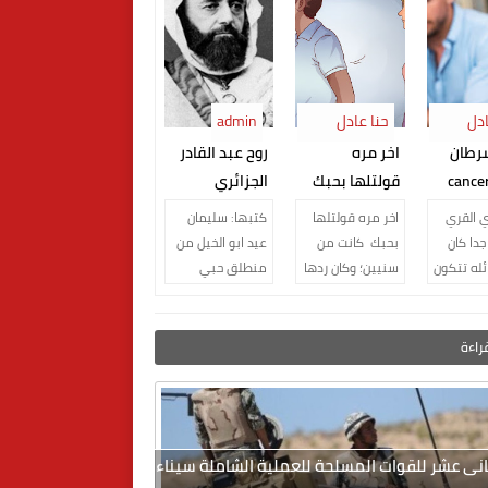
ادل
حنا عادل
admin
النجار
رطان
اخر مره
روح عبد القادر
لحياه cancer
قولتلها بحبك
الجزائري
 القري
اخر مره قولتلها
كتبها: سليمان
جدا كان
بحبك كانت من
عيد ابو الخيل من
ئله تتكون
سنيين؛ وكان ردها
منطلق حبي
افراد الاب
انت مين ايوة
الكبير للجزائر ارضا
 وطفلهم
يعني ايه
و شعبا و تاريخا
 لا يتخ...
المطلوب
بالرغم من عدم
قراءة
ابتسملك اب...
زيارت...
لثانى عشر للقوات المسلحة للعملية الشاملة سيناء