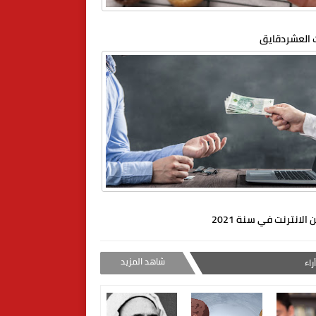
العشردقايق
 الانترنت في سنة 2021
شاهد المزيد
راء