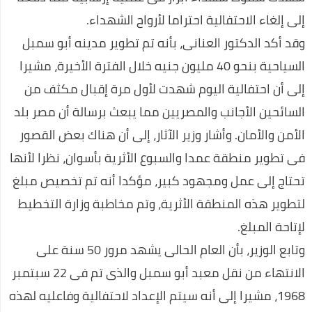
إلى إلغاء الاحتفالية احتراما لأرواح الشهداء.
عـــــــــاجل:مفاجئة من العيار الثقيل..مصادر استخباراتية تكشف عن
وقد أكد الدكتور العنانى، بأنه تم تطوير مدينه أبو سمبل
أسرار انسحاب العواضي من ردمان.."لن تصدق..؟
السياحية بنحو 40 مليون جنيه خلال الفترة الأخيرة، مشيرا
اعرف أكثر عن أكواد معرفة رصيد اتصالات 2020
إلى أن احتفالية اليوم شهدت لأول مرة إقبال مكثف من
احسن ألعاب الفيديو في العالم
السائحين الأجانب والمصريين مما يبعث برسالة أن مصر بلد
عروض رمضان 🌙 أحلى فى البيت متوافرة فى كل فروع كارفور
الأمن والأمان. وأشار وزير الآثار، إلى أن هناك بعض القصور
وأونلاين 2020
فى تطوير منطقة عمدا والسبوع الأثرية بأسوان، نظرا لأنها
تعلم اللغة الإنجليزية بسهولة في 10 ايام
تحتاج إلى عمل ومجهود كبير، مؤكدا أنه تم تخصيص مبلغ
برنامج تنزيل الفيديو من الفيسبوك
لتطوير هذه المنطقة الأثرية، وتم مخاطبة وزارة التخطيط
لإتاحة المبلغ.
كوبون خصم نسناس .. اقتني أفضل الملابس المنزلية عن طريق
الانترنت
وتابع الوزير، بأن العام الحالى يشهد مرور 50 سنة على
الانتهاء من نقل معبد أبو سمبل والذى تم فى 22 سبتمبر
اللغة العربية كما لا تعرفها من قبل
1968، مشيرا إلى أنه سيتم الإعداد لاحتفالية وفاعليه لهذه
افضل روتين لنضارة وتفتيح البشرة خلال اسبوع واحد فقط