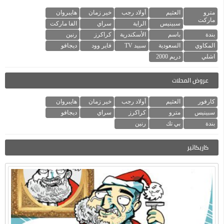
مترو
العثيم
أولاد رجب
خير زمان
هايبروان
ماركت
سبينيس
الراية
سراي
الفا ماركت
بندة
باسم
الأسكندرية
كراكرز
رنين
المكاوي
السعودية
سبيد TV
فاير وود
ديجافو
اشلي
دريم 2000
عروض المحلات
كارفور
العثيم
أولاد رجب
خير زمان
هايبروان
سبينيس
مترو
كراكرز
سراي
ديجافو
بندة
بي تك
رنين
كاريكاتير