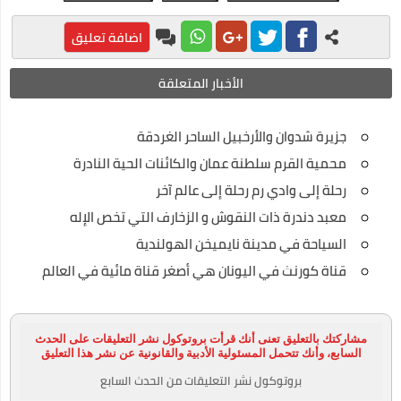
كيفية السفر للعلاج بالخارج على نفقة الدولة الجديد
اضافة تعليق
نصائح لكي في حملك للمحافظة علي صحتك وصحة جنينك
الأخبار المتعلقة
الحركات المرورية التي تسهل عليكي السواقة
تطعيم سولك ضد شلل الاطفال
جزيرة شدوان والأرخبيل الساحر الغردقة
محمية القرم سلطنة عمان والكائنات الحية النادرة
رحلة إلى وادي رم رحلة إلى عالم آخر
معبد دندرة ذات النقوش و الزخارف التي تخص الإله
السياحة في مدينة نايميخن الهولندية
قناة كورنث في اليونان هي أصغر قناة مائية في العالم
مشاركتك بالتعليق تعنى أنك قرأت بروتوكول نشر التعليقات على الحدث
السابع، وأنك تتحمل المسئولية الأدبية والقانونية عن نشر هذا التعليق
بروتوكول نشر التعليقات من الحدث السابع