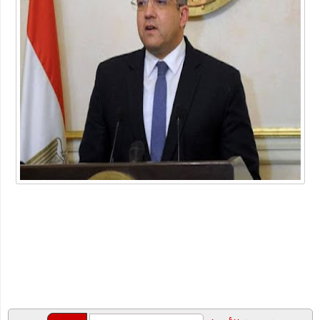
أداة محول التاريخ
ما هو الفرق بين لقاحات كورونا الثلاث الشهيرة؟ وأي واحد يتوجب
عليك أن تأخذه؟
شركة خدمات منزلية بالدمام
عبارات عن البيئة
أهمية دعم بحث وتطوير أعمال الشركات في الوقت الحالي
"شيخ عمد الصعيد" ٤٥ سنه عموديه
الطريقة الصحيحة للتعامل مع السعال ونزلات البرد
دليلك لاختيار المنتجات الأساسية للعناية بالأسنان
خصومات متجر اديداس مع الموفر
الفوبيا وحالات الفزع الشديد!
كتاب جديد للكاتب "محمد عبد المعز حميد " يرصد دور وسائل التواصل