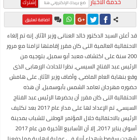
خدمة الأخبار
الاجتماعي بعنوان "الإعلام العفوي"
محمد عبد المعز حميد يفوز بجائزة أفضل فيلم توعوي عن المخدرات
اضافة تعليق
طرق مربحة للعمل من المنزل
قد أعلن السيد الدكتور خالد العنانى وزير الآثار، إنه تم إلغاء
محمد رجب يبدع في مسلسل ضربة معلم في اولي حلقات المسلسل
الاحتفالية العالمية التى كان مقرر إقامتها تزامنا مع مرور
على غرار أحمد خالد توفيق.. محمود عوض يتألق في ربوع الثقافة
200 سنة على اكتشاف معبد أبو سمبل، بتوجيه من
قرارات صارمة وغرامات كبيرة علي المواطنين لمواجهة كورونا
الرئيس عبد الفتاح السيسي، نظرا للحادث الإرهابى الذى
وقع بنهاية العام الماضى. وأضاف وزير الآثار، على هامش
صناعة العطور في المنزل
حضوره مهرجان تعامد الشمس بأبوسمبل، أن هذه
مراحل علاج إدمان الكحول
الاحتفالية التى كان مقرر أن يحضرها الرئيس عبد الفتاح
احسن برامج الكمبيوتر 2020
السيسي، تم الإعداد لها على مدار عام 2017 بعد تكليف
التداول عن طريق الانترنت
الرئيس بالاحتفالية خلال المؤتمر الوطنى للشباب بمدينة
فوائد السمسم المدهشة (أكثر من 10 فوائد رائعة)
أسوان يناير 2017، إلا أن الأسابيع الأخيرة من عام 2017
طريقة عمل الفطير المشلتت مثل المخابز
شهدت سقوط شهداء أبرار فى عملية إرهابية مما دفعنا