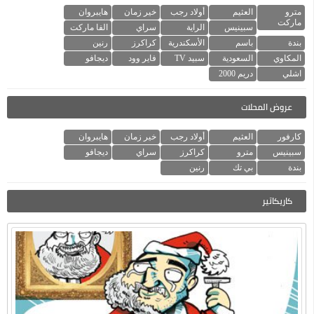
مترو
العثيم
أولاد رجب
خير زمان
هايبروان
ماركت
سبينيس
الراية
سراي
الفا ماركت
بندة
باسم
الأسكندرية
كراكرز
رنين
المكاوي
السعودية
سبيد TV
فاير وود
ديجافو
اشلي
دريم 2000
عروض المحلات
كارفور
العثيم
أولاد رجب
خير زمان
هايبروان
سبينيس
مترو
كراكرز
سراي
ديجافو
بندة
بي تك
رنين
كاريكاتير