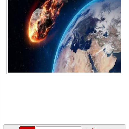
أداة محول التاريخ
ما هو الفرق بين لقاحات كورونا الثلاث الشهيرة؟ وأي واحد يتوجب
عليك أن تأخذه؟
شركة خدمات منزلية بالدمام
عبارات عن البيئة
أهمية دعم بحث وتطوير أعمال الشركات في الوقت الحالي
"شيخ عمد الصعيد" ٤٥ سنه عموديه
الطريقة الصحيحة للتعامل مع السعال ونزلات البرد
دليلك لاختيار المنتجات الأساسية للعناية بالأسنان
خصومات متجر اديداس مع الموفر
الفوبيا وحالات الفزع الشديد!
كتاب جديد للكاتب "محمد عبد المعز حميد " يرصد دور وسائل التواصل