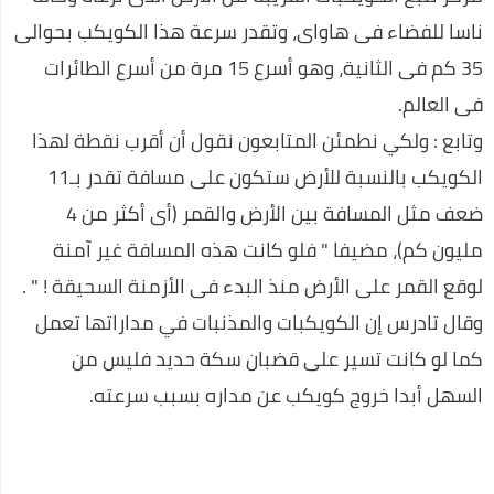
ناسا للفضاء فى هاواى، وتقدر سرعة هذا الكويكب بحوالى
عـــــــــاجل:مفاجئة من العيار الثقيل..مصادر استخباراتية تكشف عن
35 كم فى الثانية، وهو أسرع 15 مرة من أسرع الطائرات
أسرار انسحاب العواضي من ردمان.."لن تصدق..؟
فى العالم.
اعرف أكثر عن أكواد معرفة رصيد اتصالات 2020
وتابع : ولكي نطمئن المتابعون نقول أن أقرب نقطة لهذا
احسن ألعاب الفيديو في العالم
الكويكب بالنسبة للأرض ستكون على مسافة تقدر بـ11
عروض رمضان 🌙 أحلى فى البيت متوافرة فى كل فروع كارفور
ضعف مثل المسافة بين الأرض والقمر (أى أكثر من 4
وأونلاين 2020
مليون كم)، مضيفا " فلو كانت هذه المسافة غير آمنة
تعلم اللغة الإنجليزية بسهولة في 10 ايام
لوقع القمر على الأرض منذ البدء فى الأزمنة السحيقة ! " .
برنامج تنزيل الفيديو من الفيسبوك
وقال تادرس إن الكويكبات والمذنبات في مداراتها تعمل
كما لو كانت تسير على قضبان سكة حديد فليس من
كوبون خصم نسناس .. اقتني أفضل الملابس المنزلية عن طريق
الانترنت
السهل أبدا خروج كويكب عن مداره بسبب سرعته.
اللغة العربية كما لا تعرفها من قبل
افضل روتين لنضارة وتفتيح البشرة خلال اسبوع واحد فقط