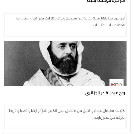
اخر مره قولتلها بحبك
اخر مره قولتلها بحبك كانت من سنيين؛ وكان ردها انت مين ايوة يعني ايه
المطلوب ابتسملك اب...
admin
روح عبد القادر الجزائري
كتبها: سليمان عيد ابو الخيل من منطلق حبي الكبير للجزائر ارضا و شعبا و تاريخا
بالرغم من عدم زيارت...