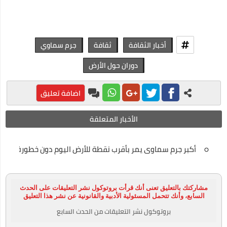
كيفية السفر للعلاج بالخارج على نفقة الدولة الجديد
نصائح لكي في حملك للمحافظة علي صحتك وصحة جنينك
أخبار الثقافة
ثقافة
جرم سماوي
الحركات المرورية التي تسهل عليكي السواقة
دوران حول الأرض
تطعيم سولك ضد شلل الاطفال
اضافة تعليق
الأخبار المتعلقة
أكبر جرم سماوى يمر بأقرب نقطة للأرض اليوم دون خطورة
مشاركتك بالتعليق تعنى أنك قرأت بروتوكول نشر التعليقات على الحدث
السابع، وأنك تتحمل المسئولية الأدبية والقانونية عن نشر هذا التعليق
بروتوكول نشر التعليقات من الحدث السابع