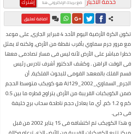
خدمة الأخبار
الاجتماعي بعنوان "الإعلام العفوي"
محمد عبد المعز حميد يفوز بجائزة أفضل فيلم توعوي عن المخدرات
اضافة تعليق
طرق مربحة للعمل من المنزل
تكون الكرة الأرضية اليوم الأحد 4 فبراير الجارى، على موعد
محمد رجب يبدع في مسلسل ضربة معلم في اولي حلقات المسلسل
مع مرور جرم سماوي بأقرب نقطة من الأرض، ولكنه لا يمثل
على غرار أحمد خالد توفيق.. محمود عوض يتألق في ربوع الثقافة
خطرا مباشر على الأرض لأنه ليس فى مسار تصادمى معها
قرارات صارمة وغرامات كبيرة علي المواطنين لمواجهة كورونا
فى الوقت الراهن . وكشف الدكتور أشرف تادرس رئيس
قسم الفلك بالمعهد القومى للبحوث الفلكية، أن
صناعة العطور في المنزل
الجرم_السماوي_2002_AJ129 هو كويكب متوسط الحجم
مراحل علاج إدمان الكحول
ضمن الكويكبات القريبة من الأرض يتراوح قطره ما بين 0.5
احسن برامج الكمبيوتر 2020
كم و 1.2 كم، أي ما يعادل حجم ناطحة سحاب برج خليفة
التداول عن طريق الانترنت
فى دبى.
فوائد السمسم المدهشة (أكثر من 10 فوائد رائعة)
و هذا الكويكب تم اكتشافه فى 15 يناير 2002 من قبل
طريقة عمل الفطير المشلتت مثل المخابز
مركز تتبع الكويكبات القريبة من الأرض الذى ترعاه وكالة