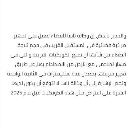
أفضل تطبيقات الهواتف الذكية التي لا يمكن الاستغناء عنها 2020
كيف تنشئ موقع تربح منه في 7 خطوات شرح خطوة بخطوة
كريم جاراميسين لعلاج البكتيريا
والجدير بالذكر، إن وكالة ناسا للفضاء تعمل على تجهيز
فيرس كورونا السلطات الصحية الصينية تؤكد على المريض صفر قد
مركبة فضائية في المستقبل القريب في حجم ثلاجة
مارس الجنس مع خفاش
الطعام من شأنها أن تمنع الكويكبات القريبة والتى فى
رسميًا.. إلغاء امتحانات الشهادة الإعدادية
مسار تصادمى مع الأرض من الاصطدام بها، عن طريق
التعليم: امتحان الثانوية العامة فيما درسه الطالب حتى منهج
تغيير سرعتها بمعدل عدة سنتيمترات فى الثانية الواحدة
منتصف مارس
وتجدر الإشارة إلى أن وكالة ناسا لا تتوقع أن يكون لديها
رئيس الوزراء يتفقد عددا من الأكمنة للتأكد من تطبيق قرارات حظر
القدرة على اعتراض مثل هذه الكويكبات قبل عام 2025.
التجوال
وزير الإعلام: سنصدر قرارات عنيفة إذا زادت الإصابات بفيروس كورونا
أحمد مرتضى منصور يعلن انتهاء حريق مقر الزمالك