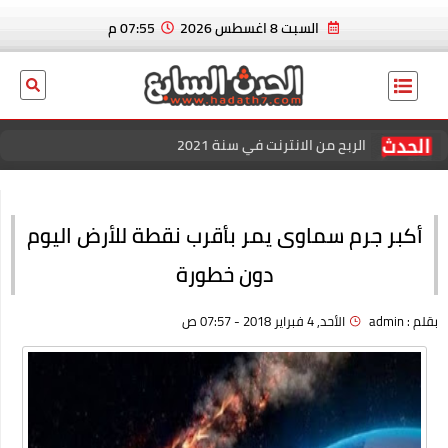
السبت 8 اغسطس 2026
07:55 م
الربح من الانترنت في سنة 2021
عاجل الان.. ايدين هازارد لاعب ريال مدريد و منتخب بلجيكا يعلن
إسلامه رسميا
أكبر جرم سماوى يمر بأقرب نقطة للأرض اليوم
بسكوت العشردقايق
دون خطورة
الربح من الانترنت في سنة 2021
بقلم :
admin
الأحد, 4 فبراير 2018 - 07:57 ص
منصة كل الكوبونات للحصول علي افضل خصم عند الشراء
افضل خصومات المتاجر الإلكترونية للتسوق عبر كوبون زاد
اقوي عروض وباقات فودافون