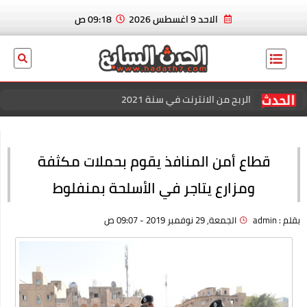
الاحد 9 اغسطس 2026
09:18 ص
الربح من الانترنت في سنة 2021
عاجل الان.. ايدين هازارد لاعب ريال مدريد و منتخب بلجيكا يعلن
إسلامه رسميا
قطاع أمن المنافذ يقوم بحملات مكثفة
بسكوت العشردقايق
ومزارع يتاجر في الأسلحة بمنفلوط
الربح من الانترنت في سنة 2021
بقلم :
admin
الجمعة, 29 نوفمبر 2019 - 09:07 ص
منصة كل الكوبونات للحصول علي افضل خصم عند الشراء
افضل خصومات المتاجر الإلكترونية للتسوق عبر كوبون زاد
اقوي عروض وباقات فودافون