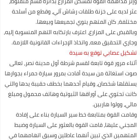
وإثر مداهمة القوة لمسكن المزارع بدائرة قسم منفلوط،
كيفية السفر للعلاج بالخارج على نفقة الدولة الجديد
عثر لديه على خزنة طلقات رشاش آلي، وقطع من أسلحة
نصائح لكي في حملك للمحافظة علي صحتك وصحة جنينك
مختلفة، كان المتهم ينوي تجميعها وبيعها.
الحركات المرورية التي تسهل عليكي السواقة
وبالقبض على المزارع، اعترف بارتكابه التهم المنسوبة إليه،
وجاري التحقيق معه، واتخاذ الإجراءات القانونية اللازمة.
تطعيم سولك ضد شلل الاطفال
تشكيل عصابي توقع به سيدة
أثناء مرور قوة تابعة لقسم شرطة أول مدينة نصر، تعالى
صوت استغاثة من سيدة أفادت بمرور سيارة حمراء بجوارها
يستقلها شخصان، وقيام أحدهما بخطف حقيبة يدها والتي
كانت تحتوي على أوراقها الثبوتية وهاتف محمول ومبلغ
مالي، وولوا هاربين.
وقامت القوة بمتابعة خط سير السيارة بناء على إفادة
المجني عليها، قامت القوة بالعثور على السيارة وضبط
المتهمين الذي تبين أنهما عاطلين وسبق اتهامهما في