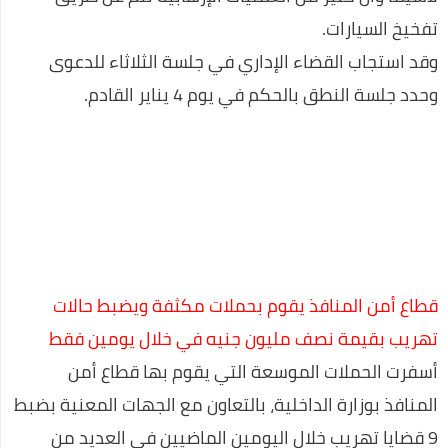
تفخيخ السيارات.
عـــــــــاجل:مفاجئة من العيار الثقيل..مصادر استخباراتية تكشف عن
وقد استجاب القضاء الإداري في جلسة الثلاثاء للدعوى
أسرار انسحاب العواضي من ردمان.."لن تصدق..؟
وحدد جلسة النطق بالحكم في يوم 4 يناير القادم.
اعرف أكثر عن أكواد معرفة رصيد اتصالات 2020
احسن ألعاب الفيديو في العالم
عروض رمضان 🌙 أحلى فى البيت متوافرة فى كل فروع كارفور
وأونلاين 2020
تعلم اللغة الإنجليزية بسهولة في 10 ايام
برنامج تنزيل الفيديو من الفيسبوك
قطاع أمن المنافذ يقوم بحملات مكثفة ويضبط حالات
كوبون خصم نسناس .. اقتني أفضل الملابس المنزلية عن طريق
تهريب بقيمة نصف مليون جنيه في خلال يومين فقط
الانترنت
أسفرت الحملات الموسعة التي يقوم بها قطاع أمن
اللغة العربية كما لا تعرفها من قبل
المنافذ بوزارة الداخلية، بالتعاون مع الجهات المعنية بضبط
افضل روتين لنضارة وتفتيح البشرة خلال اسبوع واحد فقط
9 قضايا تهريب خلال اليومين الماضيين في العديد من