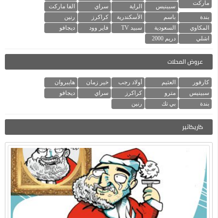
ماركت
سبينيس
الراية
سراي
الفا ماركت
بندة
باسم
الأسكندرية
كراكرز
رنين
المكاوي
السعودية
سبيد TV
فاير وود
ديجافو
اشلي
دريم 2000
عروض المحلات
كارفور
العثيم
أولاد رجب
خير زمان
هايبروان
سبينيس
مترو
كراكرز
سراي
ديجافو
بندة
بي تك
رنين
كاريكاتير