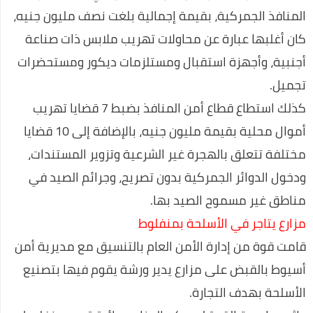
المنافذ الجمركية، بقيمة إجمالية بلغت نصف مليون جنيه،
أفضل تطبيقات الهواتف الذكية التي لا يمكن الاستغناء عنها 2020
كان أغلبها عبارة عن محاولات تهريب ملابس ذات صناعة
كيف تنشئ موقع تربح منه في 7 خطوات شرح خطوة بخطوة
أجنبية، وأجهزة استقبال ومستلزمات ديكور ومستحضرات
كريم جاراميسين لعلاج البكتيريا
تجميل.
فيرس كورونا السلطات الصحية الصينية تؤكد على المريض صفر قد
كذلك استطاع قطاع أمن المنافذ بضبط 7 قضايا تهريب
مارس الجنس مع خفاش
أموال محلية بقيمة مليون جنيه، بالإضافة إلى 10 قضايا
رسميًا.. إلغاء امتحانات الشهادة الإعدادية
مختلفة تتعلق بالهجرة غير الشرعية وتزوير المستندات،
التعليم: امتحان الثانوية العامة فيما درسه الطالب حتى منهج
ودخول الدوائر الجمركية بدون تصريح، وجرائم الصيد في
منتصف مارس
مناطق غير مسموح الصيد بها.
مزارع يتاجر في الأسلحة بمنفلوط
رئيس الوزراء يتفقد عددا من الأكمنة للتأكد من تطبيق قرارات حظر
التجوال
قامت قوة من إدارة الأمن العام بالتنسيق مع مديرية أمن
أسيوط بالقبض على مزارع يدير ورشة يقوم فيها بتصنيع
وزير الإعلام: سنصدر قرارات عنيفة إذا زادت الإصابات بفيروس كورونا
الأسلحة بهدف التجارة.
أحمد مرتضى منصور يعلن انتهاء حريق مقر الزمالك