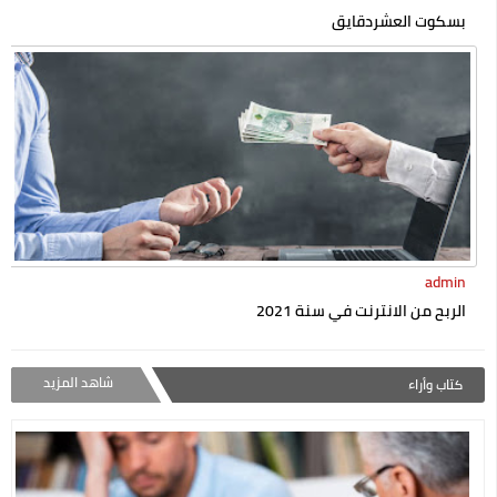
بسكوت العشردقايق
admin
الربح من الانترنت في سنة 2021
شاهد المزيد
كتاب وأراء