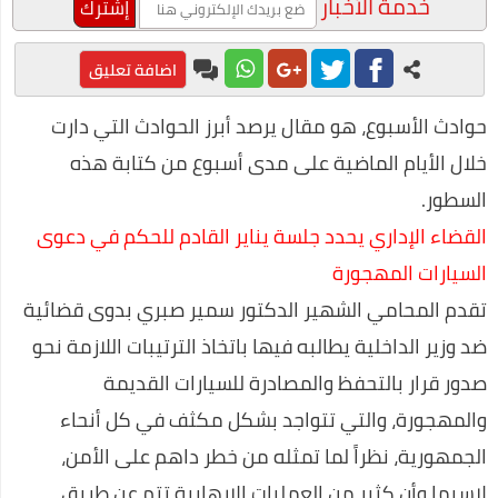
خدمة الأخبار
الاجتماعي بعنوان "الإعلام العفوي"
محمد عبد المعز حميد يفوز بجائزة أفضل فيلم توعوي عن المخدرات
اضافة تعليق
طرق مربحة للعمل من المنزل
حوادث الأسبوع، هو مقال يرصد أبرز الحوادث التي دارت
محمد رجب يبدع في مسلسل ضربة معلم في اولي حلقات المسلسل
خلال الأيام الماضية على مدى أسبوع من كتابة هذه
على غرار أحمد خالد توفيق.. محمود عوض يتألق في ربوع الثقافة
السطور.
قرارات صارمة وغرامات كبيرة علي المواطنين لمواجهة كورونا
القضاء الإداري يحدد جلسة يناير القادم للحكم في دعوى
السيارات المهجورة
صناعة العطور في المنزل
تقدم المحامي الشهير الدكتور سمير صبري بدوى قضائية
مراحل علاج إدمان الكحول
ضد وزير الداخلية يطالبه فيها باتخاذ الترتيبات اللازمة نحو
احسن برامج الكمبيوتر 2020
صدور قرار بالتحفظ والمصادرة للسيارات القديمة
التداول عن طريق الانترنت
والمهجورة، والتي تتواجد بشكل مكثف في كل أنحاء
فوائد السمسم المدهشة (أكثر من 10 فوائد رائعة)
الجمهورية، نظراً لما تمثله من خطر داهم على الأمن،
طريقة عمل الفطير المشلتت مثل المخابز
لاسيما وأن كثير من العمليات الإرهابية تتم عن طريق