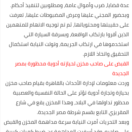
عدة قضايا، ضرب وأموال عامة، ومطلوبين لتنفيذ أحكام.
وبحضور المجني عليها وعرض المضبوطات عليها، تعرفت
على حقيبتها ومحتوياتها، ثم تم توجيه الاتهام للمتهمين
الذين أقروا بارتكاب الواقعة، وبسرقة السيارة التي
استخدموها في ارتكاب الجريمة، وتولت النيابة استكمال
التحقيق واتخاذ اللازم.
القبض على صاحب مخزن لحيازته أدوية محظورة بمصر
الجديدة
وردت معلومات لإدارة الأحداث بالقاهرة بقيام صاحب مخزن
بحيازة وتجارة أدوية تؤثر على الحالة النفسية والعصبية
محظور تداولها في البلاد، وهذا المخزن يقع في شارع
المقريزي التابع بقسم شرطة مصر الجديدة.
وبعد التحريات أمرت النيابة سرعة مداهمة المخزن والقبض
على صاحبه. وقد أسفرت المداهمة عن ضبط كميات كبيرة