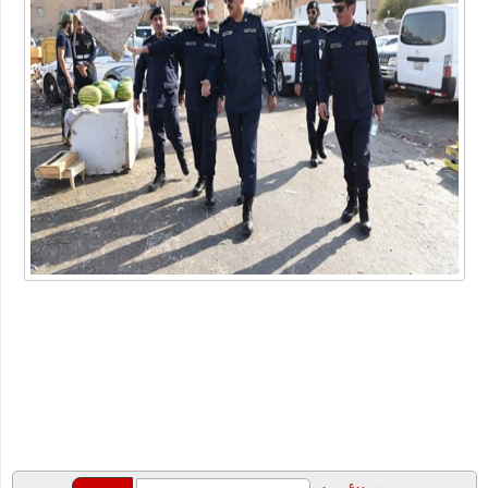
أداة محول التاريخ
ما هو الفرق بين لقاحات كورونا الثلاث الشهيرة؟ وأي واحد يتوجب
عليك أن تأخذه؟
شركة خدمات منزلية بالدمام
عبارات عن البيئة
أهمية دعم بحث وتطوير أعمال الشركات في الوقت الحالي
"شيخ عمد الصعيد" ٤٥ سنه عموديه
الطريقة الصحيحة للتعامل مع السعال ونزلات البرد
دليلك لاختيار المنتجات الأساسية للعناية بالأسنان
خصومات متجر اديداس مع الموفر
الفوبيا وحالات الفزع الشديد!
كتاب جديد للكاتب "محمد عبد المعز حميد " يرصد دور وسائل التواصل