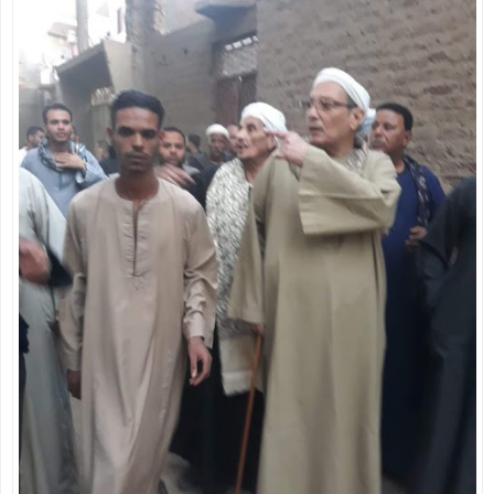
أفضل تطبيقات الهواتف الذكية التي لا يمكن الاستغناء عنها 2020
كيف تنشئ موقع تربح منه في 7 خطوات شرح خطوة بخطوة
كريم جاراميسين لعلاج البكتيريا
فيرس كورونا السلطات الصحية الصينية تؤكد على المريض صفر قد
مارس الجنس مع خفاش
رسميًا.. إلغاء امتحانات الشهادة الإعدادية
التعليم: امتحان الثانوية العامة فيما درسه الطالب حتى منهج
منتصف مارس
رئيس الوزراء يتفقد عددا من الأكمنة للتأكد من تطبيق قرارات حظر
التجوال
وزير الإعلام: سنصدر قرارات عنيفة إذا زادت الإصابات بفيروس كورونا
أحمد مرتضى منصور يعلن انتهاء حريق مقر الزمالك