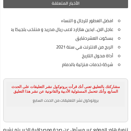
الأخبار المتعلقة
افضل العطور للرجال و النساء
عاجل الان.. ايدين هازارد لاعب ريال مدريد و منتخب بلجيكا يعلن إ
بسكوت العشردقايق
الربح من الانترنت في سنة 2021
أداة محول التاريخ
شركة خدمات منزلية بالدمام
مشاركتك بالتعليق تعنى أنك قرأت بروتوكول نشر التعليقات على الحدث
السابع، وأنك تتحمل المسئولية الأدبية والقانونية عن نشر هذا التعليق
بروتوكول نشر التعليقات من الحدث السابع
تنوية هام: الموقع غير مسئول عن صحة ومصداقية الخبر يتم نشره