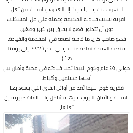
لا نعرف عنه وعن القرية إلا الهدوء والمحبة بين أهل
عـــــــــاجل:مفاجئة من العيار الثقيل..مصادر استخباراتية تكشف عن
أسرار انسحاب العواضي من ردمان.."لن تصدق..؟
القرية بسبب قيادته الحكيمة وعمله على حل المشكلات
دون أن تتطور، فهو لا يفرق بين كبير وصغير،
اعرف أكثر عن أكواد معرفة رصيد اتصالات 2020
فهو صاحب كاريزما خاصة تضعه في المقدمة والقيادة،
احسن ألعاب الفيديو في العالم
منصب العمدة تقلده منذ حوالي عام ( ١٩٧٧ إلى يومنا
عروض رمضان 🌙 أحلى فى البيت متوافرة فى كل فروع كارفور
هذا)
وأونلاين 2020
حوالي ٤٥ عام وكوم البيجا تحت قيادته في محبة وأمان بين
تعلم اللغة الإنجليزية بسهولة في 10 ايام
أهلها مسلمين وأقباط،
برنامج تنزيل الفيديو من الفيسبوك
فقرية كوم البيجا تُعد من أوائل القرى التي يسود بها
كوبون خصم نسناس .. اقتني أفضل الملابس المنزلية عن طريق
المحبة والأمان، لا يوجد فيها مشاكل ولا خلافات كبيرة بين
الانترنت
أهلها،
اللغة العربية كما لا تعرفها من قبل
افضل روتين لنضارة وتفتيح البشرة خلال اسبوع واحد فقط