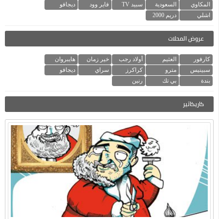
المكاوي
السعودية
سبيد TV
فاير وود
ديجافو
اشلي
دريم 2000
عروض المحلات
كارفور
العثيم
أولاد رجب
خير زمان
هايبروان
سبينيس
مترو
كراكرز
سراي
ديجافو
بندة
بي تك
رنين
كاريكاتير