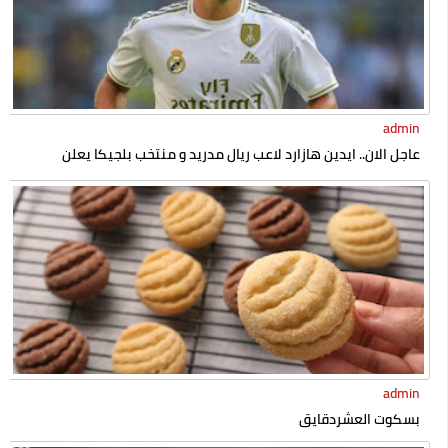
admin
عاجل الان.. ايدين هازارد لاعب ريال مدريد و منتخب بلجيكا يعلن
إسلامه رسميا
admin
بسكوت العشردقايق