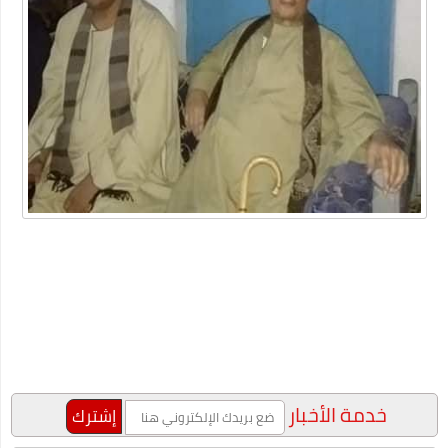
أداة محول التاريخ
ما هو الفرق بين لقاحات كورونا الثلاث الشهيرة؟ وأي واحد يتوجب
عليك أن تأخذه؟
شركة خدمات منزلية بالدمام
عبارات عن البيئة
أهمية دعم بحث وتطوير أعمال الشركات في الوقت الحالي
"شيخ عمد الصعيد" ٤٥ سنه عموديه
الطريقة الصحيحة للتعامل مع السعال ونزلات البرد
دليلك لاختيار المنتجات الأساسية للعناية بالأسنان
خصومات متجر اديداس مع الموفر
الفوبيا وحالات الفزع الشديد!
خدمة الأخبار
كتاب جديد للكاتب "محمد عبد المعز حميد " يرصد دور وسائل التواصل