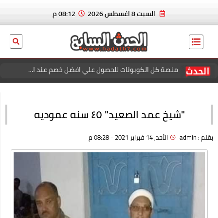
السبت 8 اغسطس 2026
08:12 م
افضل خصومات المتاجر الإلكترونية للتسوق عبر كوبون زاد
عاجل الان.. ايدين هازارد لاعب ريال مدريد و منتخب بلجيكا يعلن
إسلامه رسميا
"شيخ عمد الصعيد" ٤٥ سنه عموديه
بسكوت العشردقايق
بقلم :
admin
الأحد, 14 فبراير 2021 - 08:28 م
الربح من الانترنت في سنة 2021
منصة كل الكوبونات للحصول علي افضل خصم عند الشراء
افضل خصومات المتاجر الإلكترونية للتسوق عبر كوبون زاد
اقوي عروض وباقات فودافون