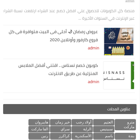
admin
منصة كل الكوبونات للحصول علي افضل خصم عند الشراء ارتفعت نسبة الشراء
عبر الإنترنت في السنوات الأخيرة ...
عروض رمضان 🌙 أحلى فى البيت متوافرة فى كل
فروع كارفور وأونلاين 2020
admin
كوبون خصم نسناس .. اقتني أفضل الملابس
المنزلية عن طريق الانترنت
admin
عناوين المحلات
مترو
العثيم
أولاد رجب
خير زمان
هايبروان
ماركت
سبينيس
الراية
سراي
الفا ماركت
بندة
باسم
الأسكندرية
كراكرز
رنين