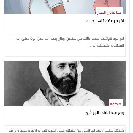
حنا عادل النجار
اخر مره قولتلها بحبك
اخر مره قولتلها بحبك كانت من سنيين؛ وكان ردها انت مين ايوة يعني ايه
المطلوب ابتسملك اب...
admin
روح عبد القادر الجزائري
كتبها: سليمان عيد ابو الخيل من منطلق حبي الكبير للجزائر ارضا و شعبا و تاريخا