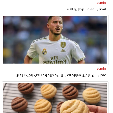
admin
افضل العطور للرجال و النساء
admin
عاجل الان.. ايدين هازارد لاعب ريال مدريد و منتخب بلجيكا يعلن
إسلامه رسميا