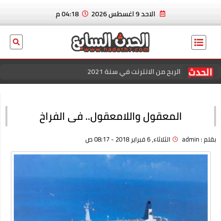
الاحد 9 اغسطس 2026
04:18 م
الربح من الانترنت في سنة 2021
عاجل الان.. ايدين هازارد لاعب ريال مدريد و منتخب بلجيكا يعلن
إسلامه رسميا
المعقول واللامعقول.. فى الفراخ
بسكوت العشردقايق
بقلم :
admin
الثلاثاء, 6 فبراير 2018 - 08:17 ص
الربح من الانترنت في سنة 2021
منصة كل الكوبونات للحصول علي افضل خصم عند الشراء
افضل خصومات المتاجر الإلكترونية للتسوق عبر كوبون زاد
اقوي عروض وباقات فودافون