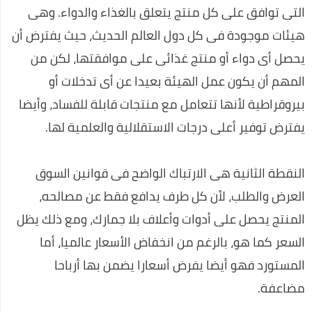
التى توافق على كل منتج يتعلق بالغذاء والدواء. وهى
كيفية السفر للعلاج بالخارج على نفقة الدولة الجديد
هيئات موجودة فى كل دول العالم الحديث، حيث يفترض أن
نصائح لكي في حملك للمحافظة علي صحتك وصحة جنينك
يحصل أى دواء أو منتج غذائى على موافقتها، لكن من
الحركات المرورية التي تسهل عليكي السواقة
المهم أن يكون عمل الهيئة بعيدا عن أى تدخلات أو
تطعيم سولك ضد شلل الاطفال
بيروقراطية لأنها تتعامل مع منتجات قابلة للفساد، وأيضا
يفترض توفير أعلى درجات الاستقلالية والعلمية لها.
النقطة الثانية هى الارتباك الواضح فى قوانين السوق
العرض والطلب، لأن كل طرف يدافع فقط عن مصالحه،
المنتج يحصل على أدوات وأعلاف بلا جمارك، ومع ذلك يظل
السعر كما هو، بالرغم من انخفاض الأسعار عالميا، أما
المستورد فهو أيضا يفرض أسعارا يضمن بها أرباحا
مضاعفة.