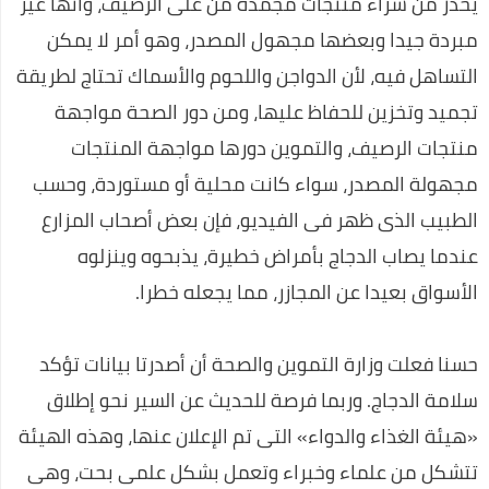
يحذر من شراء منتجات مجمدة من على الرصيف، وأنها غير
أفضل تطبيقات الهواتف الذكية التي لا يمكن الاستغناء عنها 2020
مبردة جيدا وبعضها مجهول المصدر، وهو أمر لا يمكن
كيف تنشئ موقع تربح منه في 7 خطوات شرح خطوة بخطوة
التساهل فيه، لأن الدواجن واللحوم والأسماك تحتاج لطريقة
تجميد وتخزين للحفاظ عليها، ومن دور الصحة مواجهة
كريم جاراميسين لعلاج البكتيريا
منتجات الرصيف، والتموين دورها مواجهة المنتجات
فيرس كورونا السلطات الصحية الصينية تؤكد على المريض صفر قد
مجهولة المصدر، سواء كانت محلية أو مستوردة، وحسب
مارس الجنس مع خفاش
الطبيب الذى ظهر فى الفيديو، فإن بعض أصحاب المزارع
رسميًا.. إلغاء امتحانات الشهادة الإعدادية
عندما يصاب الدجاج بأمراض خطيرة، يذبحوه وينزلوه
التعليم: امتحان الثانوية العامة فيما درسه الطالب حتى منهج
الأسواق بعيدا عن المجازر، مما يجعله خطرا.
منتصف مارس
رئيس الوزراء يتفقد عددا من الأكمنة للتأكد من تطبيق قرارات حظر
حسنا فعلت وزارة التموين والصحة أن أصدرتا بيانات تؤكد
التجوال
سلامة الدجاج. وربما فرصة للحديث عن السير نحو إطلاق
وزير الإعلام: سنصدر قرارات عنيفة إذا زادت الإصابات بفيروس كورونا
«هيئة الغذاء والدواء» التى تم الإعلان عنها، وهذه الهيئة
أحمد مرتضى منصور يعلن انتهاء حريق مقر الزمالك
تتشكل من علماء وخبراء وتعمل بشكل علمى بحت، وهى