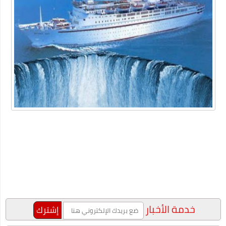
أداة محول التاريخ
ما هو الفرق بين لقاحات كورونا الثلاث الشهيرة؟ وأي واحد يتوجب
عليك أن تأخذه؟
شركة خدمات منزلية بالدمام
عبارات عن البيئة
أهمية دعم بحث وتطوير أعمال الشركات في الوقت الحالي
"شيخ عمد الصعيد" ٤٥ سنه عموديه
الطريقة الصحيحة للتعامل مع السعال ونزلات البرد
دليلك لاختيار المنتجات الأساسية للعناية بالأسنان
خصومات متجر اديداس مع الموفر
الفوبيا وحالات الفزع الشديد!
خدمة الأخبار
كتاب جديد للكاتب "محمد عبد المعز حميد " يرصد دور وسائل التواصل