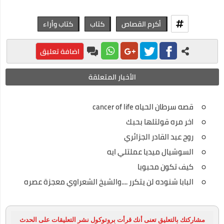
أكرم القصاص
كتاب
كتاب وأراء
اضافة تعليق
الأخبار المتعلقة
قصه سرطان الحياه cancer of life
اخر مره قولتلها بحبك
روح عبد القادر الجزائري
السوشيال ميديا عملتلي ايه
كيف تكون محبوبا
البابا شنوده لن يتكرر ....والشيخ الشعراوي معجزة عصره
مشاركتك بالتعليق تعنى أنك قرأت بروتوكول نشر التعليقات على الحدث