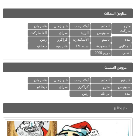
عناوين المحلات
مترو
العثيم
أولاد رجب
خير زمان
هايبروان
ماركت
سبينيس
الراية
سراي
الفا ماركت
بندة
باسم
الأسكندرية
كراكرز
رنين
المكاوي
السعودية
سبيد TV
فاير وود
ديجافو
اشلي
دريم 2000
عروض المحلات
كارفور
العثيم
أولاد رجب
خير زمان
هايبروان
سبينيس
مترو
كراكرز
سراي
ديجافو
بندة
بي تك
رنين
كاريكاتير