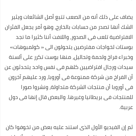
عـــــــــاجل:مفاجئة من العيار الثقيل..مصادر استخباراتية تكشف عن
يضاف على ذلك أنه من الصعب تتبع أصل الشائعات ويثير
أسرار انسحاب العواضي من ردمان.."لن تصدق..؟
الشك أنها تصدر من حسابات بالخارج، وهو أمر يجعل الفئران
اعرف أكثر عن أكواد معرفة رصيد اتصالات 2020
الافتراضية تلعب فى الصدور، واللافت أننا كثيرا ما نجد
احسن ألعاب الفيديو في العالم
بوستات لخواجات مفترضين يتحولون الى « كولمبوهات»
عروض رمضان 🌙 أحلى فى البيت متوافرة فى كل فروع كارفور
وخبراء فراخ ولحمة وتحاليل، منها بوست تكرر على ألسنة
وأونلاين 2020
سيدات ورجال افتراضيين كلهم فى نفس واحد يتحدثون عن
تعلم اللغة الإنجليزية بسهولة في 10 ايام
أن الفراخ من شركة ممنوعة فى أوروبا، ورد عليهم آخرون
فى أوروبا أن منتجات الشركة متداولة، ونشروا صورا
برنامج تنزيل الفيديو من الفيسبوك
للمنتجات فى بريطانيا وغيرها. والبعض قال إنها فى دول
كوبون خصم نسناس .. اقتني أفضل الملابس المنزلية عن طريق
عربية.
الانترنت
اللغة العربية كما لا تعرفها من قبل
ثم إن الفيديو الأول الذى استند عليه بعض من تخوفوا كان
افضل روتين لنضارة وتفتيح البشرة خلال اسبوع واحد فقط