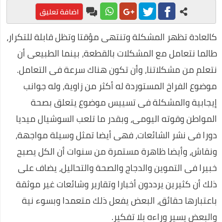
الاجتماعي بعنوان "الإعلام العفوي"
اضافة تعليق
محمد عبد المعز حميد يفوز بجائزة أفضل فيلم توعوي عن المخدرات
كالعادة تظهر المشكلة وتنتهى مؤقتا وتظل قابلة للتكرار،
طرق مربحة للعمل من المنزل
طالما نتعامل مع المشكلات بالقطعة، بينما الطبيعى أن
محمد رجب يبدع في مسلسل ضربة معلم في اولي حلقات المسلسل
نتعلم من مشكلاتنا، وأن تكون هناك سرعة فى التعامل.
على غرار أحمد خالد توفيق.. محمود عوض يتألق في ربوع الثقافة
موضوع الفراخ المستوردة له أكثر من زاوية، وله جوانب
إيجابية والمشكلة فى تسييس موضوع يتعلق بصحة
قرارات صارمة وغرامات كبيرة علي المواطنين لمواجهة كورونا
المواطن وقوته اليومى، وبقدر ما تلعب السوشيال ميديا
صناعة العطور في المنزل
دورا فى نشر الشائعات، فهى أيضا تمثل وسيلة مواجهة،
مراحل علاج إدمان الكحول
ونقاش، وأيضا ظاهرة مستمرة من سنوات أن الكل يصبح
احسن برامج الكمبيوتر 2020
خبيرا فى التموين والدجاج والصحة والتحاليل، يضاف على
التداول عن طريق الانترنت
ذلك أن كثيرين يرددون أخبارا وتقارير وشائعات غير موثقة
فوائد السمسم المدهشة (أكثر من 10 فوائد رائعة)
باعتبارها حقائق، البعض يفعل ذلك متعمدا وبسوء نية
والبعض يسير وراءه بلا تفكير.
طريقة عمل الفطير المشلتت مثل المخابز